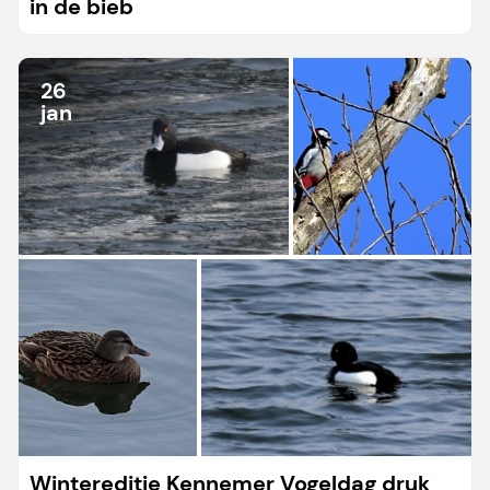
in de bieb
26
jan
Wintereditie Kennemer Vogeldag druk