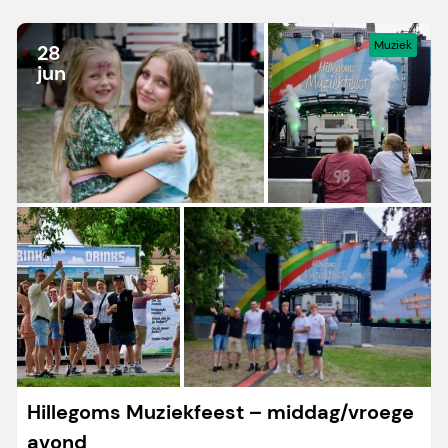
Muziek
28
jun
Hillegoms Muziekfeest – middag/vroege
avond