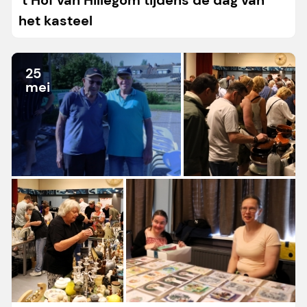
’t Hof van Hillegom tijdens de dag van
het kasteel
25
mei