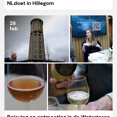
NLdoet in Hillegom
28
feb