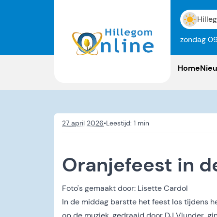
Hille
zondag 09
Home
Nie
27 april 2026
•
Oranjefeest in d
Foto's gemaakt door:
Lisette Cardol
In de middag barstte het feest los tijdens h
op de muziek, gedraaid door DJ Vlunder, gin