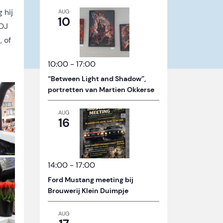
 hij
AUG
10
 DJ
, of
10:00
-
17:00
“Between Light and Shadow”,
portretten van Martien Okkerse
AUG
16
14:00
-
17:00
Ford Mustang meeting bij
Brouwerij Klein Duimpje
AUG