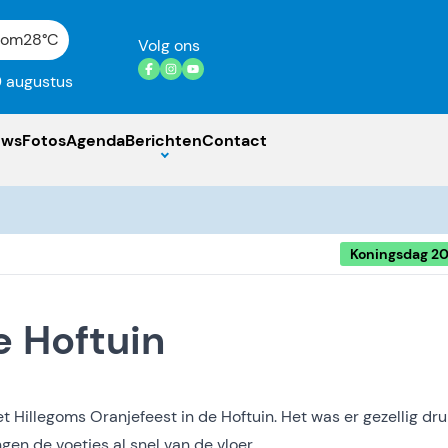
gom
28°C
Volg ons
 augustus
uws
Fotos
Agenda
Berichten
Contact
Koningsdag 2
e Hoftuin
et Hillegoms Oranjefeest in de Hoftuin. Het was er gezellig dr
gen de voetjes al snel van de vloer.