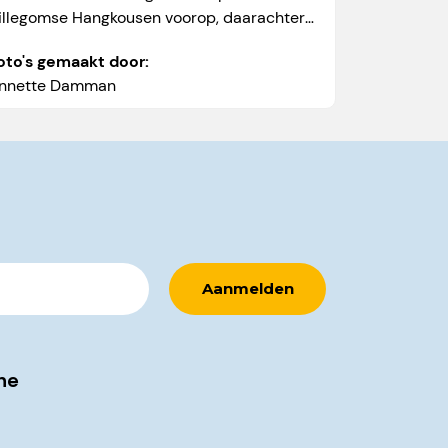
illegomse Hangkousen voorop, daarachter
en prachtige stoet versierde fietsen, en alles
oto's gemaakt door:
at maar rijden...
nnette Damman
ne