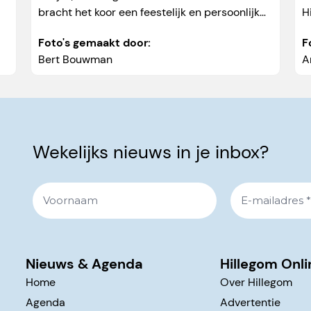
bracht het koor een feestelijk en persoonlijk
H
optreden naar de bewoners, zodat ook zij
e
Foto's gemaakt door:
F
volop konden meegenieten...
w
Bert Bouwman
A
Wekelijks nieuws in je inbox?
Nieuws & Agenda
Hillegom Onli
Home
Over Hillegom
Agenda
Advertentie