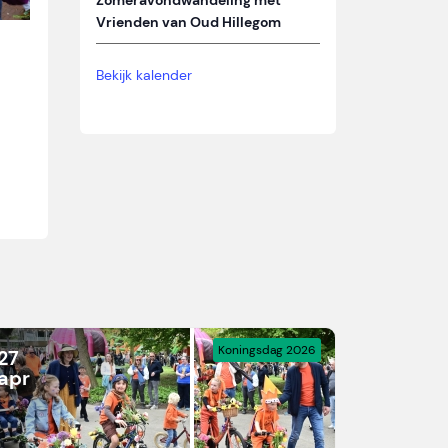
Zomeravondwandeling met
Vrienden van Oud Hillegom
Bekijk kalender
Koningsdag 2026
27
apr