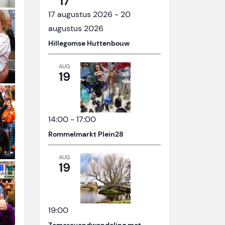
17
17 augustus 2026
-
20
augustus 2026
Hillegomse Huttenbouw
AUG
19
14:00
-
17:00
Rommelmarkt Plein28
AUG
19
19:00