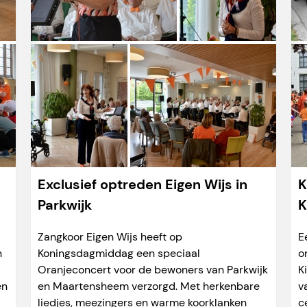
Exclusief optreden Eigen Wijs in
K
Parkwijk
K
Zangkoor Eigen Wijs heeft op
E
n
Koningsdagmiddag een speciaal
o
Oranjeconcert voor de bewoners van Parkwijk
K
en
en Maartensheem verzorgd. Met herkenbare
v
liedjes, meezingers en warme koorklanken
c