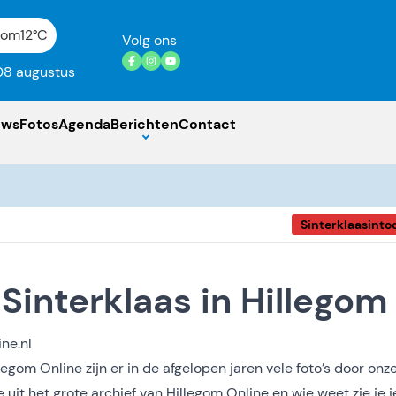
gom
12°C
Volg ons
08 augustus
uws
Fotos
Agenda
Berichten
Contact
Sinterklaasinto
 Sinterklaas in Hillegom
ne.nl
legom Online zijn er in de afgelopen jaren vele foto’s door onz
e uit het grote archief van Hillegom Online en wie weet zie je j