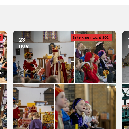
4
Sinterklaasintocht 2024
23
nov