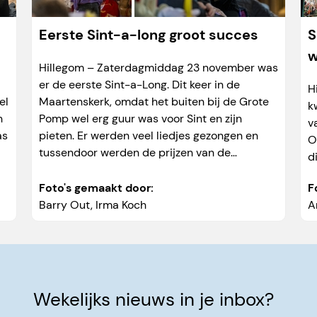
Eerste Sint-a-long groot succes
S
w
Hillegom – Zaterdagmiddag 23 november was
er de eerste Sint-a-Long. Dit keer in de
H
el
Maartenskerk, omdat het buiten bij de Grote
k
n
Pomp wel erg guur was voor Sint en zijn
v
as
pieten. Er werden veel liedjes gezongen en
O
tussendoor werden de prijzen van de
d
kleurwedstrijd en pietenselfie-actie
uitgereikt.
Foto's gemaakt door:
F
Barry Out
,
Irma Koch
A
Wekelijks nieuws in je inbox?