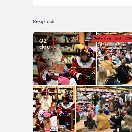
Bekijk ook:
Sinterklaasintocht 202
02
dec