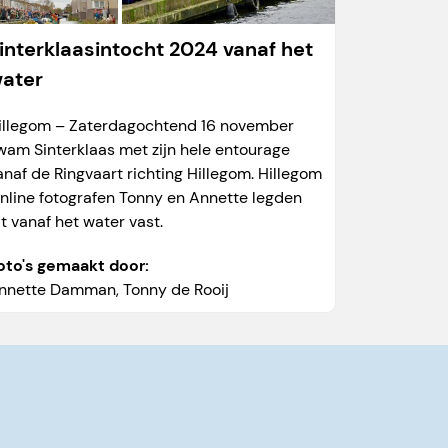
interklaasintocht 2024 vanaf het
ater
illegom – Zaterdagochtend 16 november
wam Sinterklaas met zijn hele entourage
anaf de Ringvaart richting Hillegom. Hillegom
nline fotografen Tonny en Annette legden
it vanaf het water vast.
oto's gemaakt door:
nnette Damman
,
Tonny de Rooij