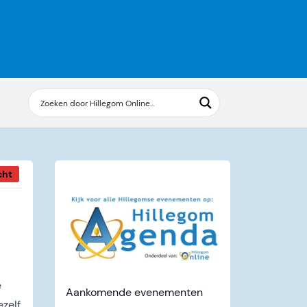
cht
e
Aankomende evenementen
ezelf