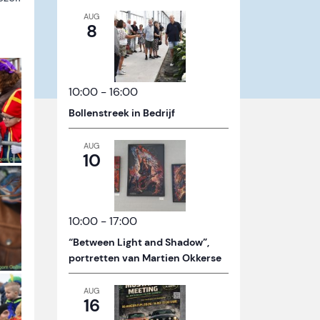
AUG
8
10:00
-
16:00
Bollenstreek in Bedrijf
AUG
10
10:00
-
17:00
“Between Light and Shadow”,
portretten van Martien Okkerse
AUG
16