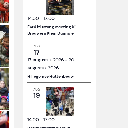
14:00
-
17:00
Ford Mustang meeting bij
Brouwerij Klein Duimpje
AUG
17
17 augustus 2026
-
20
augustus 2026
Hillegomse Huttenbouw
AUG
19
14:00
-
17:00