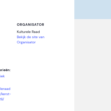
ORGANISATOR
Kulturele Raad
Bekijk de site van
Organisator
rieën:
iek
eleraad
/kerst-
26/