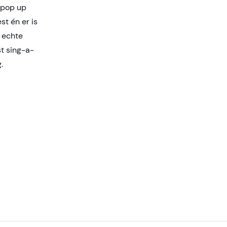
 pop up
st én er is
 echte
st sing-a-
.