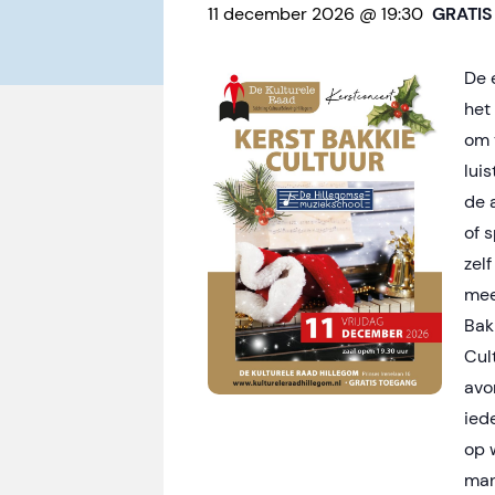
11 december 2026 @ 19:30
GRATIS
De 
het 
om 
lui
de 
of s
zel
mee
Bak
Cul
avo
ied
op 
man