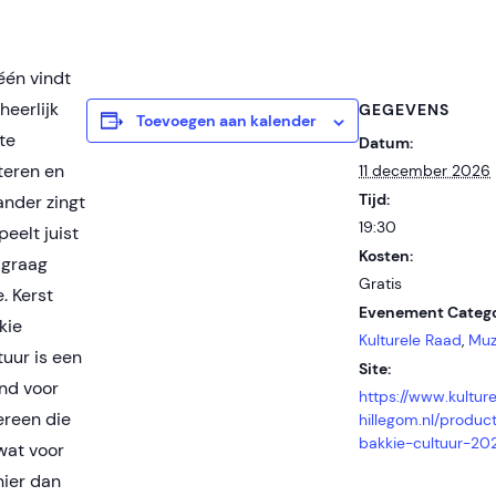
één vindt
heerlijk
GEGEVENS
Toevoegen aan kalender
te
Datum:
steren en
11 december 2026
Tijd:
ander zingt
19:30
peelt juist
Kosten:
f graag
Gratis
. Kerst
Evenement Catego
kie
Kulturele Raad
,
Muz
tuur is een
Site:
nd voor
https://www.kultur
ereen die
hillegom.nl/product
bakkie-cultuur-20
wat voor
ier dan