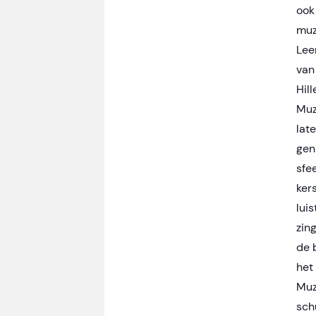
ook
muz
Lee
van
Hil
Muz
late
gen
sfe
ker
lui
zin
de 
het
Muz
schu