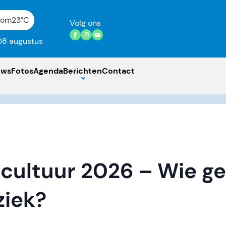
gom
23°C
Volg ons
08 augustus
uws
Fotos
Agenda
Berichten
Contact
 cultuur 2026 – Wie gen
ziek?