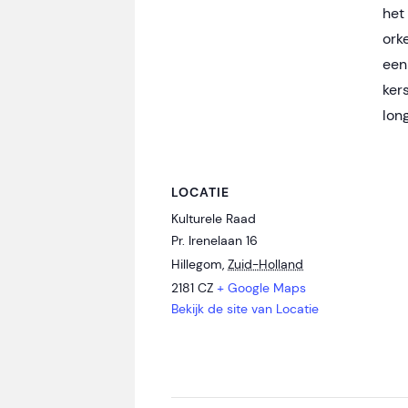
het
orke
een
ker
long
LOCATIE
Kulturele Raad
Pr. Irenelaan 16
Hillegom
,
Zuid-Holland
2181 CZ
+ Google Maps
Bekijk de site van Locatie