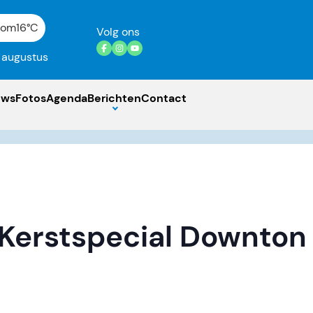
gom
16°C
Volg ons
7 augustus
uws
Fotos
Agenda
Berichten
Contact
 Kerstspecial Downton