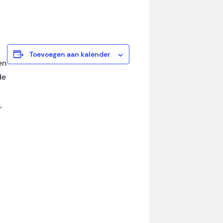
Toevoegen aan kalender
en
de
,