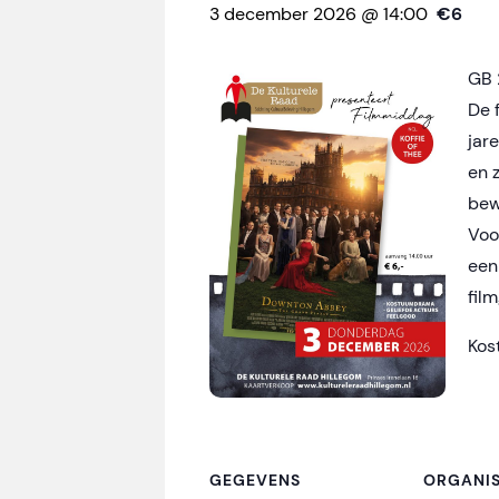
3 december 2026 @ 14:00
€6
GB 
De 
jar
en 
bew
Voo
een
fil
Kos
GEGEVENS
ORGANI