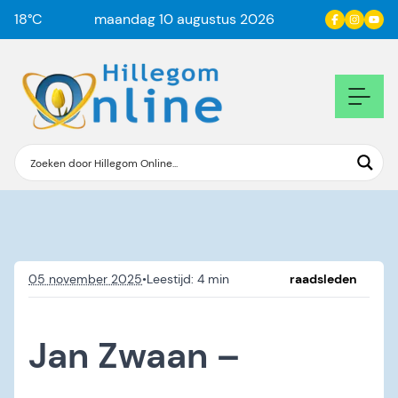
18
°C
maandag 10 augustus 2026
05 november 2025
•
raadsleden
Jan Zwaan –