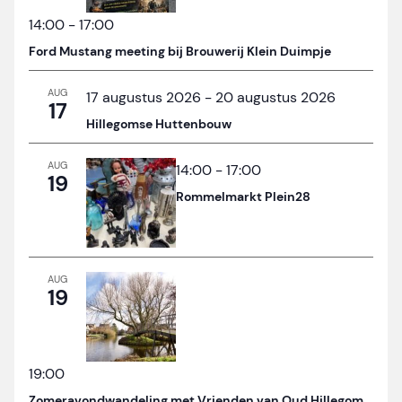
14:00
-
17:00
Ford Mustang meeting bij Brouwerij Klein Duimpje
AUG
17 augustus 2026
-
20 augustus 2026
17
Hillegomse Huttenbouw
AUG
14:00
-
17:00
19
Rommelmarkt Plein28
AUG
19
19:00
Zomeravondwandeling met Vrienden van Oud Hillegom