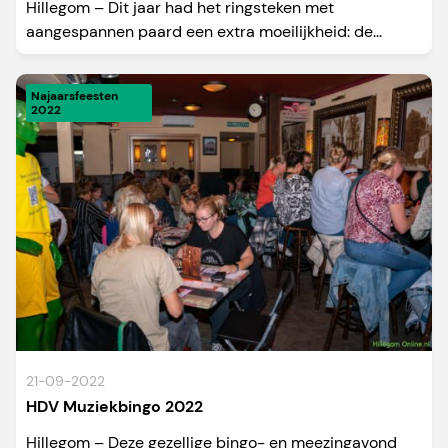
Hillegom – Dit jaar had het ringsteken met
aangespannen paard een extra moeilijkheid: de...
Najaarsfeesten
2022
21-09-2022
HDV Muziekbingo 2022
Hillegom – Deze gezellige bingo- en meezingavond