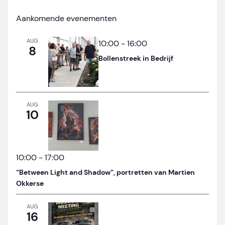
Aankomende evenementen
AUG
10:00
-
16:00
8
Bollenstreek in Bedrijf
AUG
10
10:00
-
17:00
“Between Light and Shadow”, portretten van Martien
Okkerse
AUG
16