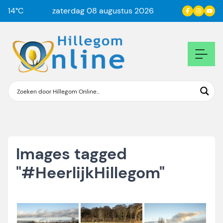
14
°C
zaterdag 08 augustus 2026
Images tagged
"#HeerlijkHillegom"