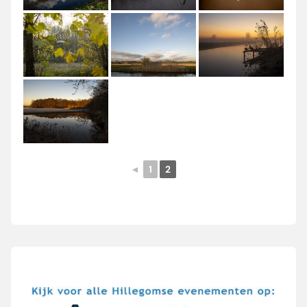
◄
1
2