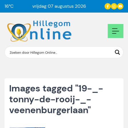
16
°C
vrijdag 07 augustus 2026
Images tagged "19-_-
tonny-de-rooij-_-
veenenburgerlaan"