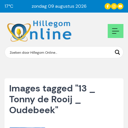
17
°C
zondag 09 augustus 2026
Images tagged "13 _
Tonny de Rooij _
Oudebeek"