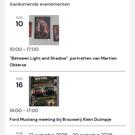
Aankomende evenementen
AUG
10
10:00
-
17:00
“Between Light and Shadow”, portretten van Martien
Okkerse
AUG
16
14:00
-
17:00
Ford Mustang meeting bij Brouwerij Klein Duimpje
AUG
17 augustus 2026
-
20 augustus 2026