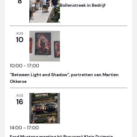
8
Bollenstreek in Bedrijf
AUG
10
10:00
-
17:00
“Between Light and Shadow”, portretten van Martien
Okkerse
AUG
16
14:00
-
17:00
Ford Mustang meeting bij Brouwerij Klein Duimpje