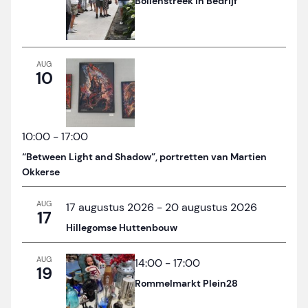
Bollenstreek in Bedrijf
AUG
10
10:00
-
17:00
“Between Light and Shadow”, portretten van Martien
Okkerse
AUG
17 augustus 2026
-
20 augustus 2026
17
Hillegomse Huttenbouw
AUG
14:00
-
17:00
19
Rommelmarkt Plein28