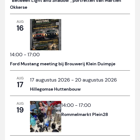
“Between Light and Shadow”, portretten van Martien
Okkerse
AUG
16
14:00
-
17:00
Ford Mustang meeting bij Brouwerij Klein Duimpje
AUG
17 augustus 2026
-
20 augustus 2026
17
Hillegomse Huttenbouw
AUG
14:00
-
17:00
19
Rommelmarkt Plein28