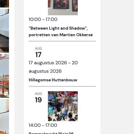
10:00
-
17:00
“Between Light and Shadow”,
portretten van Martien Okkerse
AUG
17
17 augustus 2026
-
20
augustus 2026
Hillegomse Huttenbouw
AUG
19
14:00
-
17:00