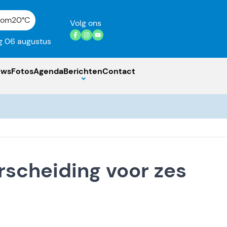
gom
20°C
Volg ons
 06 augustus
uws
Fotos
Agenda
Berichten
Contact
rscheiding voor zes