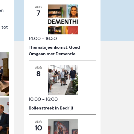
AUG
en
7
 tot
14:00
-
16:30
Themabijeenkomst: Goed
Omgaan met Dementie
AUG
8
10:00
-
16:00
Bollenstreek in Bedrijf
AUG
10