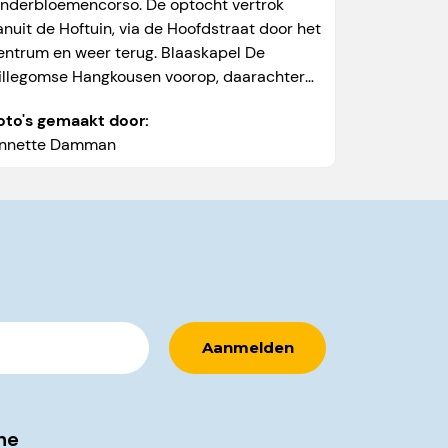
inderbloemencorso. De optocht vertrok
anuit de Hoftuin, via de Hoofdstraat door het
entrum en weer terug. Blaaskapel De
illegomse Hangkousen voorop, daarachter
en prachtige stoet versierde fietsen, en alles
oto's gemaakt door:
at maar rijden...
nnette Damman
ne