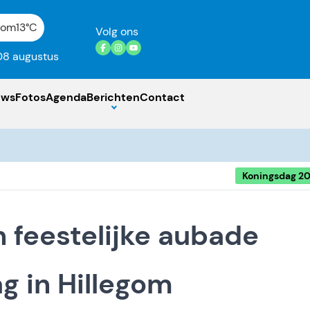
gom
13°C
Volg ons
08 augustus
uws
Fotos
Agenda
Berichten
Contact
Koningsdag 2
 feestelijke aubade
g in Hillegom