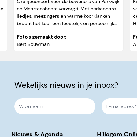
Oranjeconcert voor de bewoners van Parkwijk
K
en
en Maartensheem verzorgd. Met herkenbare
v
liedjes, meezingers en warme koorklanken
c
bracht het koor een feestelijk en persoonlijk
H
optreden naar de bewoners, zodat ook zij
e
Foto's gemaakt door:
F
volop konden meegenieten...
w
Bert Bouwman
A
Wekelijks nieuws in je inbox?
Nieuws & Agenda
Hillegom Onli