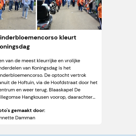
inderbloemencorso kleurt
oningsdag
en van de meest kleurrijke en vrolijke
nderdelen van Koningsdag is het
inderbloemencorso. De optocht vertrok
anuit de Hoftuin, via de Hoofdstraat door het
entrum en weer terug. Blaaskapel De
illegomse Hangkousen voorop, daarachter
en prachtige stoet versierde fietsen, en alles
oto's gemaakt door:
at maar rijden...
nnette Damman