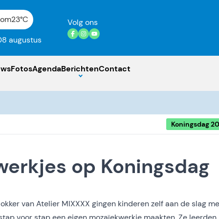
gom
23°C
Volg ons
08 augustus
uws
Fotos
Agenda
Berichten
Contact
Koningsdag 2
werkjes op Koningsdag
kker van Atelier MIXXXX gingen kinderen zelf aan de slag me
j stap voor stap een eigen mozaïekwerkje maakten. Ze leerden