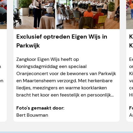
Exclusief optreden Eigen Wijs in
K
Parkwijk
K
Zangkoor Eigen Wijs heeft op
E
n
Koningsdagmiddag een speciaal
o
Oranjeconcert voor de bewoners van Parkwijk
K
en
en Maartensheem verzorgd. Met herkenbare
v
liedjes, meezingers en warme koorklanken
c
bracht het koor een feestelijk en persoonlijk
H
optreden naar de bewoners, zodat ook zij
e
Foto's gemaakt door:
F
volop konden meegenieten...
w
Bert Bouwman
A