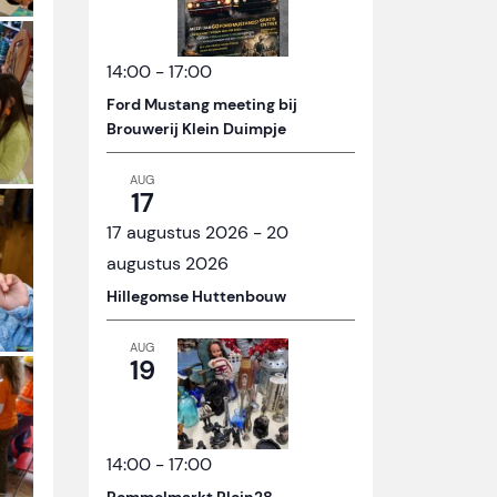
14:00
-
17:00
Ford Mustang meeting bij
Brouwerij Klein Duimpje
AUG
17
17 augustus 2026
-
20
augustus 2026
Hillegomse Huttenbouw
AUG
19
14:00
-
17:00