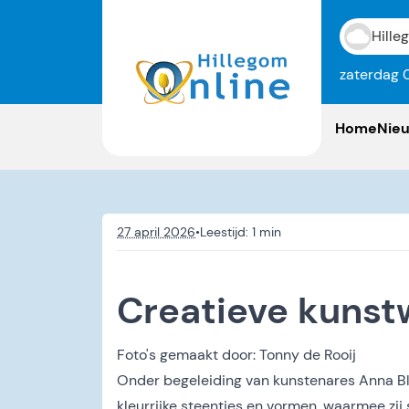
Hille
zaterdag 
Home
Nie
27 april 2026
•
Creatieve kunst
Foto's gemaakt door:
Tonny de Rooij
Onder begeleiding van kunstenares Anna Blo
kleurrijke steentjes en vormen, waarmee zi