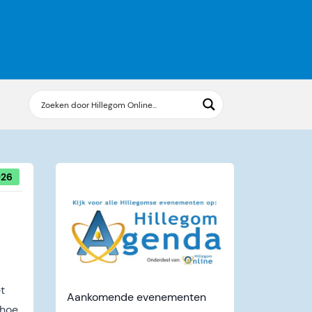
026
t
Aankomende evenementen
 hoe