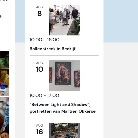
AUG
8
e
10:00
-
16:00
Bollenstreek in Bedrijf
AUG
10
10:00
-
17:00
“Between Light and Shadow”,
portretten van Martien Okkerse
AUG
16