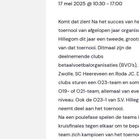
17 mei 2025 @ 10:30
-
17:00
Komt dat zien! Na het succes van h
toernooi van afgelopen jaar organise
Hillegom dit jaar een tweede, groot
van dat toernooi. Ditmaal zijn de
deelnemende clubs
betaalvoetbalorganisaties (BVO’s),
Zwolle, SC Heereveen en Roda JC.
clubs sturen een O23-team en so
O19- of O21-team, allemaal van ev
niveau. Ook de O23-1 van S.V. Hille
neemt deel aan het toernooi.
Na een poulefase spelen de teams 
kruisfinales tegen elkaar om te bep
team zich kampioen van het toerno