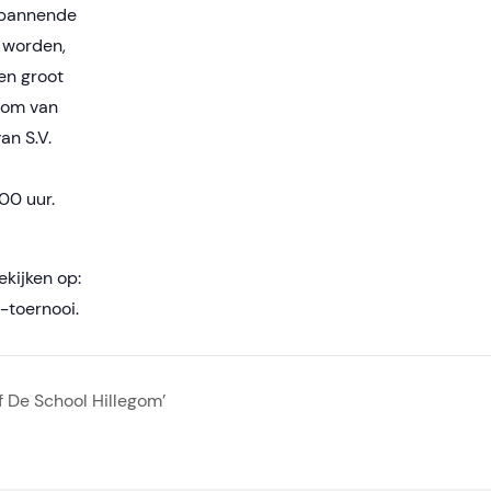
spannende
 worden,
een groot
rom van
an S.V.
.00 uur.
kijken op:
-toernooi.
f De School Hillegom’