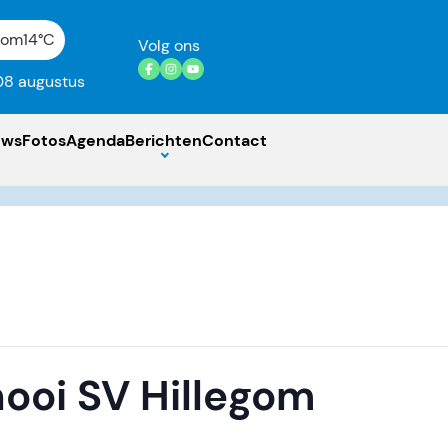
gom
14°C
Volg ons
08 augustus
uws
Fotos
Agenda
Berichten
Contact
ooi SV Hillegom