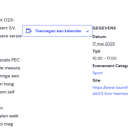
et O23-
ert S.V.
GEGEVENS
Toevoegen aan kalender
sere versie
Datum:
17 mei 2025
Tijd:
10:30 - 17:00
 zoals PEC
Evenement Catego
 De meeste
Sport
mmige een
Site:
en hoog
https://www.tournify
gom zelf
e/o23-bvo-toernoo
in
alen welk
oi mag