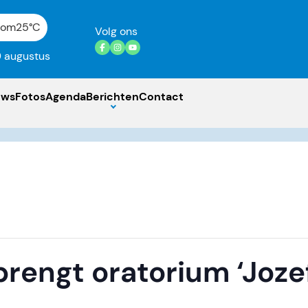
gom
25°C
Volg ons
 augustus
uws
Fotos
Agenda
Berichten
Contact
rengt oratorium ‘Jozef