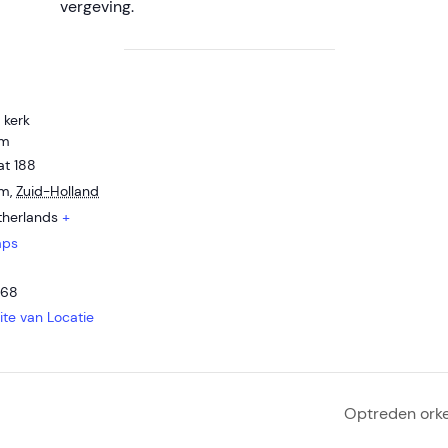
vergeving.
 kerk
im
at 188
im
,
Zuid-Holland
therlands
+
aps
568
site van Locatie
Optreden orke