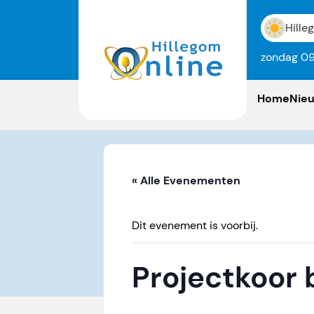
Hille
zondag 09
Home
Nie
« Alle Evenementen
Dit evenement is voorbij.
Projectkoor b