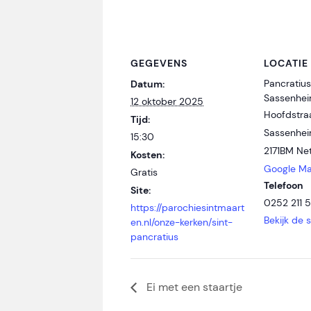
GEGEVENS
LOCATIE
Pancratius
Datum:
Sassenhe
12 oktober 2025
Hoofdstra
Tijd:
Sassenhe
15:30
2171BM
Ne
Kosten:
Google M
Gratis
Telefoon
Site:
0252 211 
https://parochiesintmaart
Bekijk de 
en.nl/onze-kerken/sint-
pancratius
Ei met een staartje