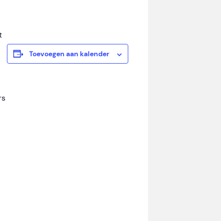
t
Toevoegen aan kalender
rs