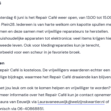
S
terdag 6 juni is het Repair Café weer open, van 13.00 tot 15.0
n Plein28. Iedereen is van harte welkom om kapotte spullen m
men en deze samen met vrijwillige reparateurs te herstellen.
uishoudelijke apparaten tot elektronica: veel items krijgen hie
weede leven. Ook voor kledingreparaties kun je terecht,
orbeeld voor een scheur in je favoriete broek.
en
epair Café is kosteloos. De vrijwilligers waarderen echter een
illige bijdrage, waarmee het Repair Café draaiende kan blijven
 het jou leuk om ook te komen helpen en vrijwilliger te worden?
meer informatie over het Repair Café kun je contact opneme
aura van Eeuwijk via
Lauravaneeuwijk@welzijnskwartier.nl
of
onisch via 06-40868851.