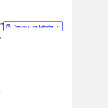
0
ee
Toevoegen aan kalender
r
.
n