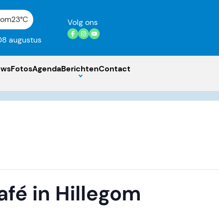
gom
23°C
Volg ons
08 augustus
uws
Fotos
Agenda
Berichten
Contact
afé in Hillegom