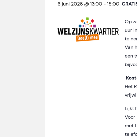
6 juni 2026 @ 13:00
-
15:00
GRATI
Op za
uur i
te ne
Van h
een t
bijvo
Kost
Het R
vrijw
Lijkt
Voor 
met L
telef