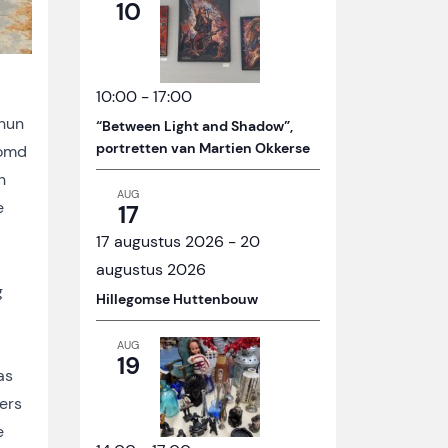
10
10:00
-
17:00
 hun
“Between Light and Shadow”,
portretten van Martien Okkerse
oomd
n
AUG
e
17
17 augustus 2026
-
20
augustus 2026
g
Hillegomse Huttenbouw
AUG
19
as
ers
e