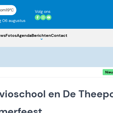
gom
19°C
Volg ons
 06 augustus
uws
Fotos
Agenda
Berichten
Contact
Nie
avioschool en De Theep
merfeest