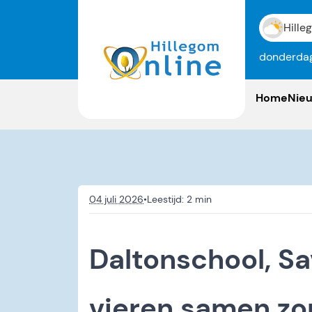
Hille
donderdag
Home
Nie
04 juli 2026
•
Daltonschool, S
vieren samen zo