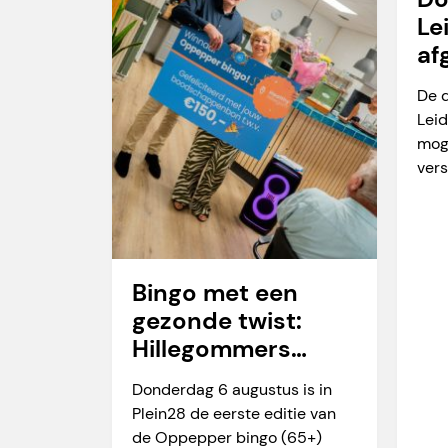
Le
af
va
De 
Leid
mog
vers
Bingo met een
gezonde twist:
Hillegommers
winnen meer dan
Donderdag 6 augustus is in
alleen een prijs
Plein28 de eerste editie van
de Oppepper bingo (65+)