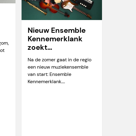
Nieuw Ensemble
Kennemerklank
egom,
zoekt
tot
amateurmuzikante
Na de zomer gaat in de regio
n
een nieuw muziekensemble
van start: Ensemble
Kennemerklank....