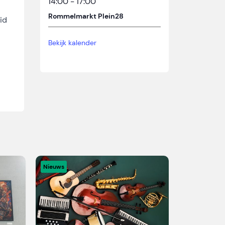
14:00
-
17:00
Rommelmarkt Plein28
id
Bekijk kalender
Nieuws