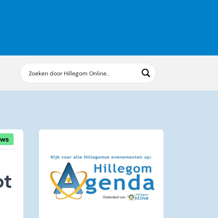
uws
ot