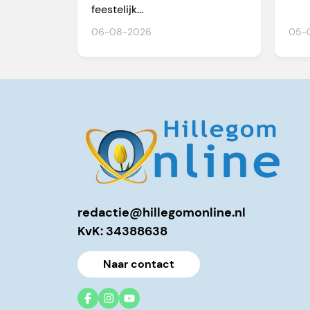
feestelijk...
06-08-2026
05-
redactie@hillegomonline.nl
KvK: 34388638
Naar contact