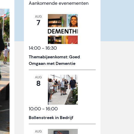
Aankomende evenementen
AUG
7
14:00
-
16:30
Themabijeenkomst: Goed
Omgaan met Dementie
AUG
8
10:00
-
16:00
Bollenstreek in Bedrijf
AUG