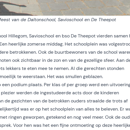
rfeest van de Daltonschool, Savioschool en De Theepot
school Hillegom, Savioschool en bso De Theepot vierden samen
! Een heerlijke zomerse middag. Het schoolplein was volgestr
ndere betrokkenen. Ook de buurtbewoners van de school ware
ten ook zichtbaar in de zon en van de gezellige sfeer. Aan d
ts lekkers te eten mee te nemen. Al die gerechten stonden
 moeilijk te weerstaan. Het was smullen geblazen.
een podium plaats. Per klas of per groep werd een uitvoerin
 plezier werden de ingestudeerde acts door de kinderen
an de gezichten van de betrokken ouders straalde de trots af
ijkertijd was er op het schoolplein van alles te beleven. Er w
, met ringen geworpen, getekend en nog veel meer. Ook de oud
prek. Voor hen was het een fijne ontmoeting op deze heerlijk