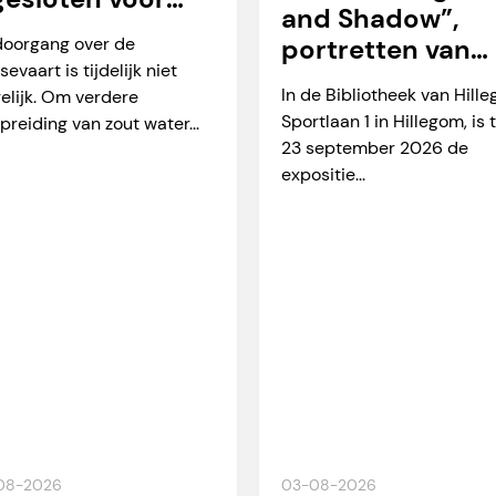
and Shadow”,
arverkeer
doorgang over de
portretten van
sevaart is tijdelijk niet
Martien Okkerse
In de Bibliotheek van Hill
elijk. Om verdere
Sportlaan 1 in Hillegom, is 
preiding van zout water...
23 september 2026 de
expositie...
08-2026
03-08-2026