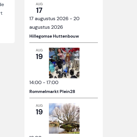
de
AUG
17
rt
17 augustus 2026
-
20
augustus 2026
Hillegomse Huttenbouw
AUG
19
14:00
-
17:00
Rommelmarkt Plein28
AUG
19