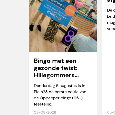
va
De 
Leid
mog
vers
Bingo met een
gezonde twist:
Hillegommers
winnen meer dan
Donderdag 6 augustus is in
alleen een prijs
Plein28 de eerste editie van
de Oppepper bingo (65+)
feestelijk...
06-08-2026
05-