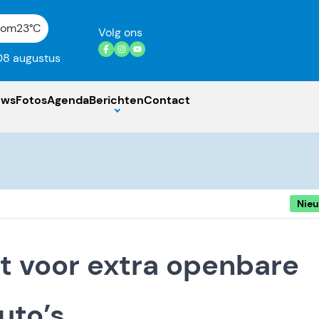
gom
23°C
Volg ons
08 augustus
uws
Fotos
Agenda
Berichten
Contact
Nie
t voor extra openbare
uto’s