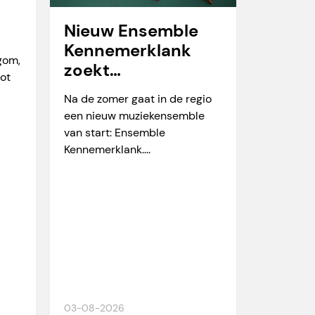
Nieuw Ensemble
Kennemerklank
egom,
zoekt
tot
amateurmuzikante
Na de zomer gaat in de regio
n
een nieuw muziekensemble
van start: Ensemble
Kennemerklank....
03-08-2026