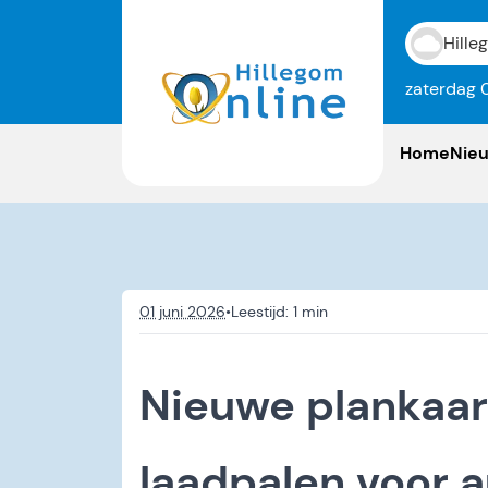
Hille
zaterdag 
Home
Nie
01 juni 2026
•
Nieuwe plankaar
laadpalen voor a