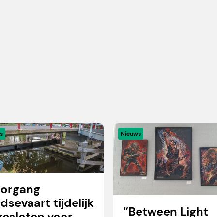
s
Nieuws
organg
idsevaart tijdelijk
“Between Light
gesloten voor