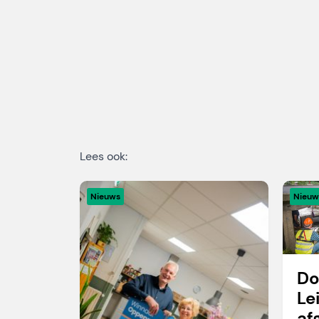
Lees ook:
Nieuws
Nieuw
Do
Le
af