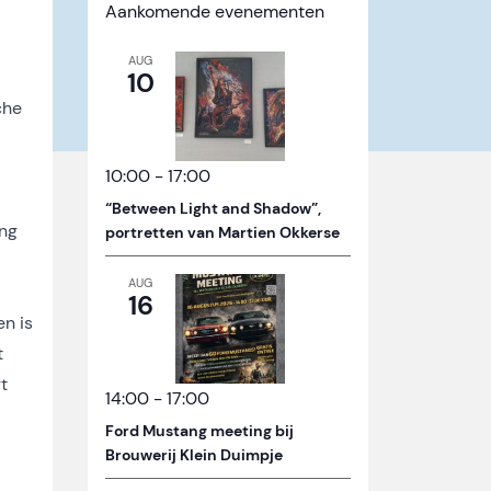
Aankomende evenementen
AUG
10
che
10:00
-
17:00
“Between Light and Shadow”,
ang
portretten van Martien Okkerse
AUG
16
en is
t
t
14:00
-
17:00
Ford Mustang meeting bij
Brouwerij Klein Duimpje