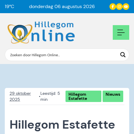
19
°C
donderdag 06 augustus 2026
29 oktober
Hillegom
Nieuws
•
Estafette
2025
Hillegom Estafette