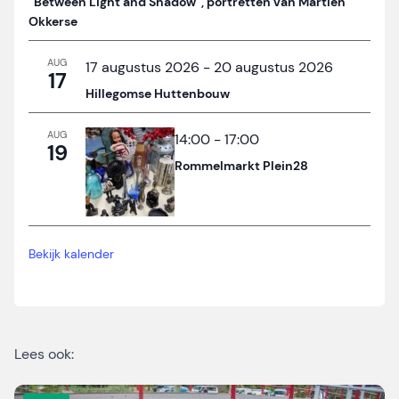
“Between Light and Shadow”, portretten van Martien
Okkerse
AUG
17 augustus 2026
-
20 augustus 2026
17
Hillegomse Huttenbouw
AUG
14:00
-
17:00
19
Rommelmarkt Plein28
Bekijk kalender
Lees ook: