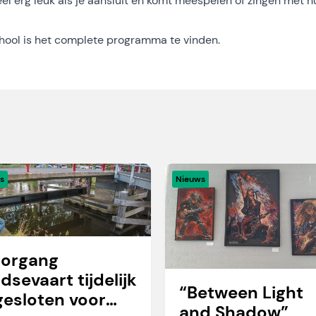
eel erg leuk als je aansluit en komt meespelen of zingen met h
chool
is het complete programma te vinden.
s
Nieuws
organg
idsevaart tijdelijk
“Between Light
gesloten voor
and Shadow”,