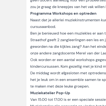
geen docent aanwezig voor een probeersessie
zou je graag de kneepjes van het vak willen 
Programma Workshops en optreden
Naast dat je allerlei muziekinstrumenten k
cursusaanbod.
Ben je benieuwd hoe een muziekles er aan to
Straathof geeft 2 zangleerlingen een les en
geworden na die kijkles zang? Aan het eind
onze andere zangdocente Merel van der La
Ook worden er een aantal workshops gegeven
kindercursussen. Kom gezellig met je kind
De middag wordt afgesloten met optredens 
het je leuk om in een ensemble samen te s
te maken met deze leuke groepen.
Muziekatelier Pop-Up
Van 15.00 tot 17.00 is er een speciale sessi