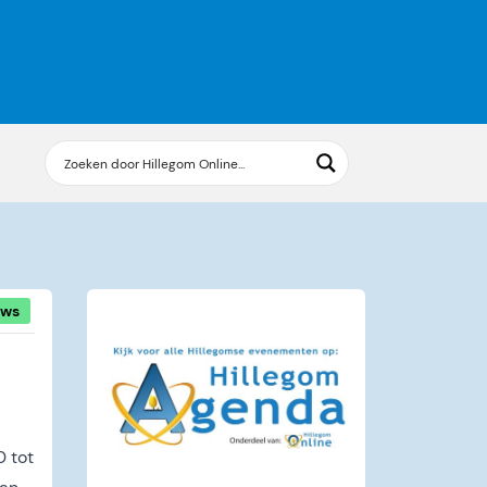
uws
0 tot