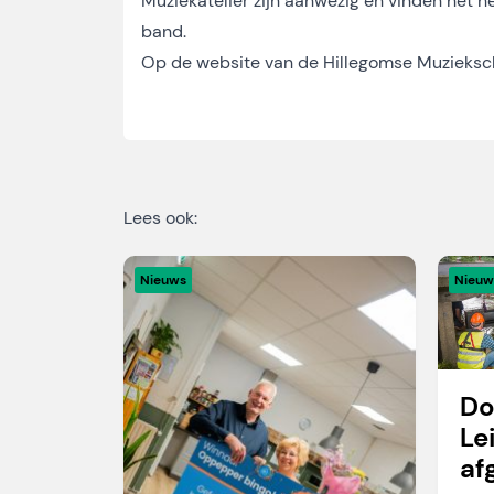
Muziekatelier zijn aanwezig en vinden het h
band.
Op de website van de Hillegomse Muzieks
Lees ook:
Nieuws
Nieuw
Do
Le
af