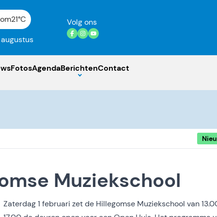
gom
21°C
Volg ons
7 augustus
uws
Fotos
Agenda
Berichten
Contact
Nie
gomse Muziekschool
Zaterdag 1 februari zet de Hillegomse Muziekschool van 13.0