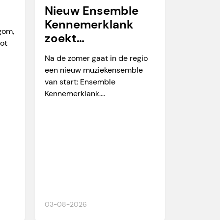
Nieuw Ensemble
Kennemerklank
egom,
zoekt
tot
amateurmuzikante
Na de zomer gaat in de regio
n
een nieuw muziekensemble
van start: Ensemble
Kennemerklank....
03-08-2026