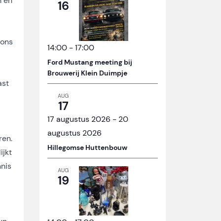
n en
16
 ons
14:00
-
17:00
Ford Mustang meeting bij
Brouwerij Klein Duimpje
ast
AUG
17
17 augustus 2026
-
20
augustus 2026
ren.
Hillegomse Huttenbouw
ijkt
nis
AUG
19