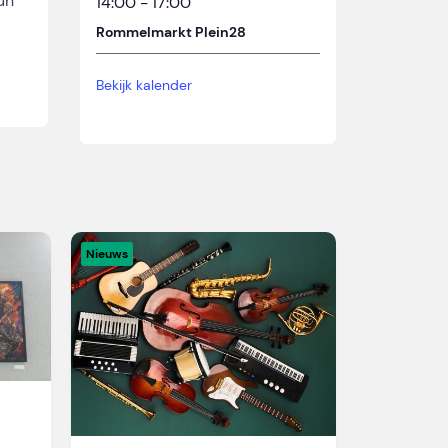
un
14:00
-
17:00
Rommelmarkt Plein28
Bekijk kalender
Nieuws