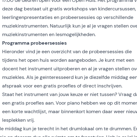
17.00 de deuren open voor een Open Huis. Het programma 
deze dag bestaat uit gratis workshops van kindercursussen,
leerlingenpresentaties en probeersessies op verschillende
muziekinstrumenten. Natuurlijk kun je al je vragen stellen ov
muziekinstrumenten en lesmogelijkheden.
Programma probeersessies
Hieronder vind je een overzicht van de probeersessies die
tijdens het open huis worden aangeboden. Je kunt met een
docent het instrument uitproberen en al je vragen stellen ov
muziekles. Als je geïnteresseerd kun je diezelfde middag ee
afspraak voor een gratis proefles of direct inschrijven.
Staat het instrument van jouw keuze er niet tussen? Vraag 
een gratis proefles aan. Voor piano hebben we op dit mome
een korte wachtlijst, maar binnenkort komen daar weer nie
lesplekken vrij.
le middag kun je terecht in het drumlokaal om te drummen. Er