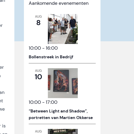
van
Aankomende evenementen
AUG
8
er
10:00
-
16:00
Bollenstreek in Bedrijf
er
AUG
10
n
dan
nt
10:00
-
17:00
uwe
“Between Light and Shadow”,
portretten van Martien Okkerse
 is
AUG