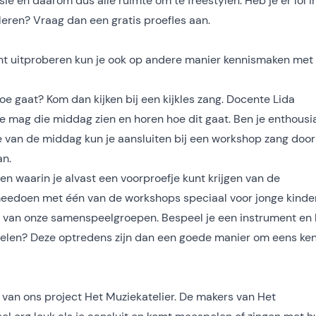
 en daarom dus alle ruimte om te freestylen. Heb je er lol i
leren? Vraag dan een gratis proefles aan.
unt uitproberen kun je ook op andere manier kennismaken met
e gaat? Kom dan kijken bij een kijkles zang. Docente Lida
 je mag die middag zien en horen hoe dit gaat. Ben je enthousi
e van de middag kun je aansluiten bij een workshop zang door
an.
 waarin je alvast een voorproefje kunt krijgen van de
 meedoen met één van de workshops speciaal voor jonge kinde
van onze samenspeelgroepen. Bespeel je een instrument en l
pelen? Deze optredens zijn dan een goede manier om eens ken
e van ons project Het Muziekatelier. De makers van Het