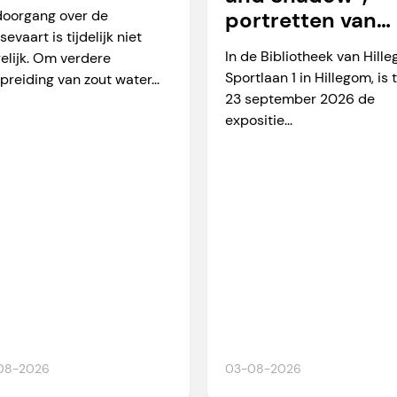
arverkeer
doorgang over de
portretten van
sevaart is tijdelijk niet
Martien Okkerse
In de Bibliotheek van Hill
elijk. Om verdere
Sportlaan 1 in Hillegom, is 
preiding van zout water...
23 september 2026 de
expositie...
08-2026
03-08-2026