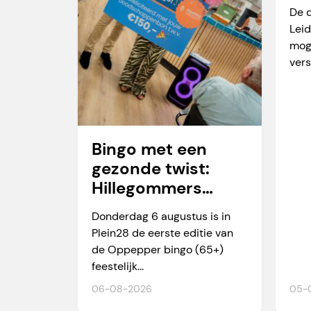
va
De 
Leid
mog
vers
Bingo met een
gezonde twist:
Hillegommers
winnen meer dan
Donderdag 6 augustus is in
alleen een prijs
Plein28 de eerste editie van
de Oppepper bingo (65+)
feestelijk...
06-08-2026
05-