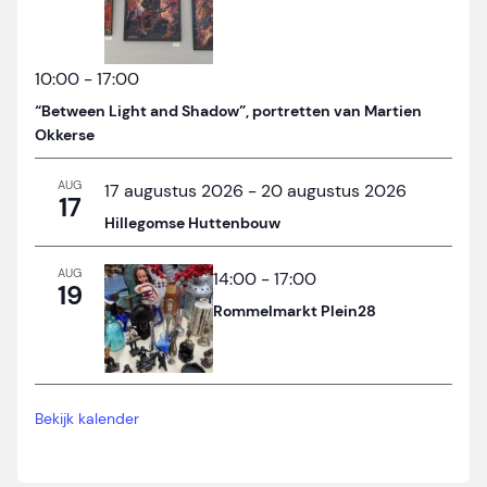
10:00
-
17:00
“Between Light and Shadow”, portretten van Martien
Okkerse
AUG
17 augustus 2026
-
20 augustus 2026
17
Hillegomse Huttenbouw
AUG
14:00
-
17:00
19
Rommelmarkt Plein28
Bekijk kalender