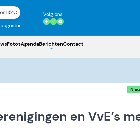
gom
15°C
Volg ons
7 augustus
uws
Fotos
Agenda
Berichten
Contact
Nie
erenigingen en VvE’s m