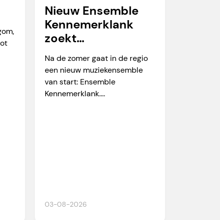
Nieuw Ensemble
Kennemerklank
egom,
zoekt
tot
amateurmuzikante
Na de zomer gaat in de regio
n
een nieuw muziekensemble
van start: Ensemble
Kennemerklank....
03-08-2026