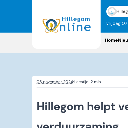
Hille
vrijdag 0
Home
Nie
06 november 2024
•
Hillegom helpt v
verduurzaming