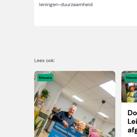
leningen-duurzaamheid
Lees ook:
Nieuws
Nieuw
Do
Le
af