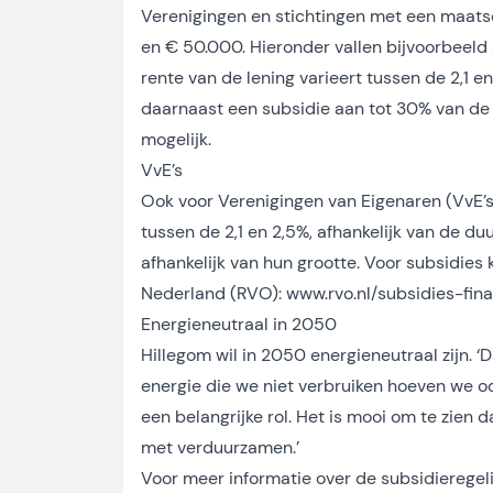
Verenigingen en stichtingen met een maats
en € 50.000. Hieronder vallen bijvoorbeeld 
rente van de lening varieert tussen de 2,1 e
daarnaast een subsidie aan tot 30% van d
mogelijk.
VvE’s
Ook voor Verenigingen van Eigenaren (VvE’s) 
tussen de 2,1 en 2,5%, afhankelijk van de d
afhankelijk van hun grootte. Voor subsidies
Nederland (RVO): www.rvo.nl/subsidies-fina
Energieneutraal in 2050
Hillegom wil in 2050 energieneutraal zijn. ‘
energie die we niet verbruiken hoeven we ook
een belangrijke rol. Het is mooi om te zien d
met verduurzamen.’
Voor meer informatie over de subsidieregel