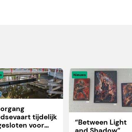
s
Nieuws
organg
idsevaart tijdelijk
“Between Light
gesloten voor
and Shadow”,