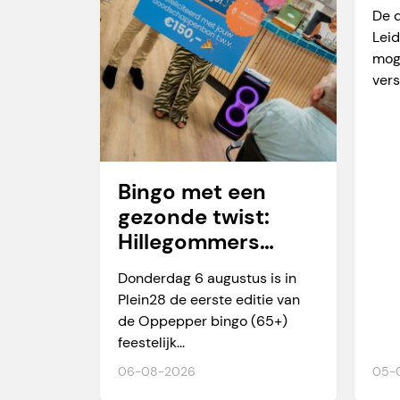
va
De 
Leid
mog
vers
Bingo met een
gezonde twist:
Hillegommers
winnen meer dan
Donderdag 6 augustus is in
alleen een prijs
Plein28 de eerste editie van
de Oppepper bingo (65+)
feestelijk...
06-08-2026
05-