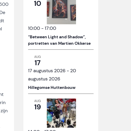
10
.500
 De
dt
10:00
-
17:00
l
“Between Light and Shadow”,
portretten van Martien Okkerse
AUG
17
17 augustus 2026
-
20
augustus 2026
Hillegomse Huttenbouw
nt
AUG
rin
19
zijn
-