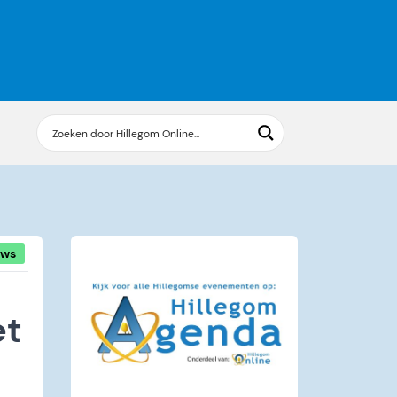
uws
et