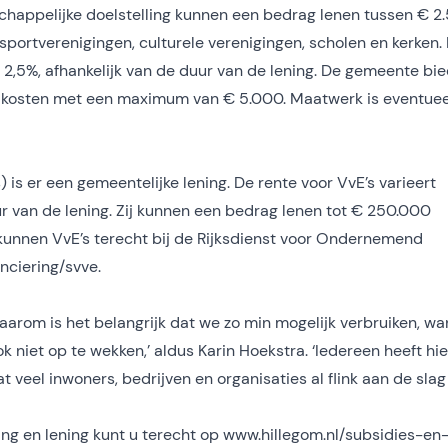
chappelijke doelstelling kunnen een bedrag lenen tussen € 2
sportverenigingen, culturele verenigingen, scholen en kerken.
n 2,5%, afhankelijk van de duur van de lening. De gemeente bie
e kosten met een maximum van € 5.000. Maatwerk is eventuee
is er een gemeentelijke lening. De rente voor VvE’s varieert
uur van de lening. Zij kunnen een bedrag lenen tot € 250.000
 kunnen VvE’s terecht bij de Rijksdienst voor Ondernemend
nciering/svve.
Daarom is het belangrijk dat we zo min mogelijk verbruiken, wa
 niet op te wekken,’ aldus Karin Hoekstra. ‘Iedereen heeft hie
at veel inwoners, bedrijven en organisaties al flink aan de slag 
ing en lening kunt u terecht op www.hillegom.nl/subsidies-en