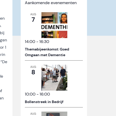
Aankomende evenementen
AUG
gen
7
.
bij
ngen
14:00
-
16:30
or 1
Themabijeenkomst: Goed
rin
Omgaan met Dementie
 “De
AUG
8
We
of
10:00
-
16:00
an
Bollenstreek in Bedrijf
AUG