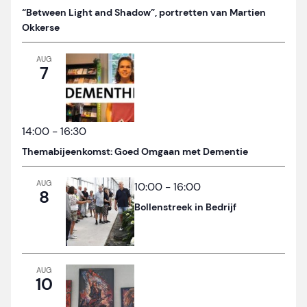
“Between Light and Shadow”, portretten van Martien
Okkerse
AUG
7
14:00
-
16:30
Themabijeenkomst: Goed Omgaan met Dementie
AUG
10:00
-
16:00
8
Bollenstreek in Bedrijf
AUG
10