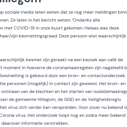
 op sociale media laten weten dat ze nog meer meldingen bin
en. Ze laten in het bericht weten: ‘Ondanks alle
on met COVID-19 in onze buurt gekomen. Helaas was deze
ar/zijn besmettingsgraad. Deze persoon wist waarschijnlijk 
rschijnlijk besmet zijn geraakt na een bezoek aan café de
t moment in hoeverre de coronamaatregelen zijn nageleefd b
rbesmetting is gebeurd door een bron- en contactonderzoek.
e personen (mogelijk) in contact zijn geweest. Het bron- en
 ontstaan van de klachten en het starten van isolatiemaatreg
sen de gemeente Hillegom, de GGD en de Veiligheidsregio
het virus zich verder kan verspreiden. Voor zover nu bekend is
Corona virus. Het onderzoek loopt nog en zodra meer bekend 
D daarover informatie verstrekken.