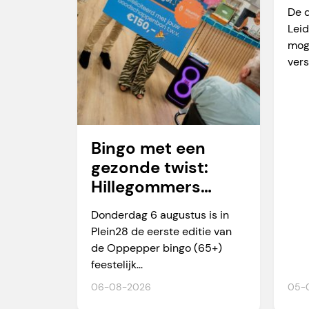
va
De 
Leid
mog
vers
Bingo met een
gezonde twist:
Hillegommers
winnen meer dan
Donderdag 6 augustus is in
alleen een prijs
Plein28 de eerste editie van
de Oppepper bingo (65+)
feestelijk...
06-08-2026
05-