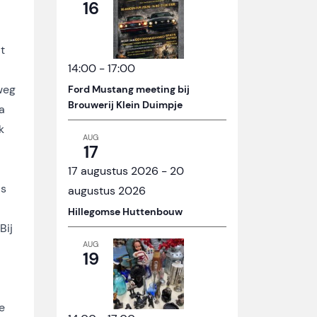
16
t
14:00
-
17:00
weg
Ford Mustang meeting bij
Brouwerij Klein Duimpje
a
k
AUG
17
17 augustus 2026
-
20
is
augustus 2026
Hillegomse Huttenbouw
Bij
AUG
19
e