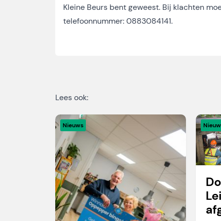
Kleine Beurs bent geweest. Bij klachten m
telefoonnummer: 0883084141.
Lees ook:
Nieuws
Nieuw
Do
Le
af