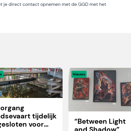
oet je direct contact opnemen met de GGD met het
s
Nieuws
organg
idsevaart tijdelijk
“Between Light
gesloten voor
and Shadow”,