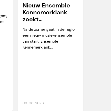
Nieuw Ensemble
Kennemerklank
egom,
zoekt
tot
amateurmuzikante
Na de zomer gaat in de regio
n
een nieuw muziekensemble
van start: Ensemble
Kennemerklank....
03-08-2026