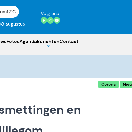
gom
12°C
Volg ons
08 augustus
uws
Fotos
Agenda
Berichten
Contact
Corona
Nie
smettingen en
Hillegom