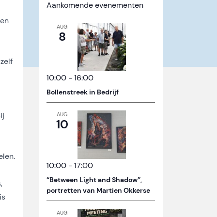
Aankomende evenementen
nen
AUG
8
zelf
10:00
-
16:00
Bollenstreek in Bedrijf
ij
AUG
10
elen.
10:00
-
17:00
“Between Light and Shadow”,
,
portretten van Martien Okkerse
is
AUG