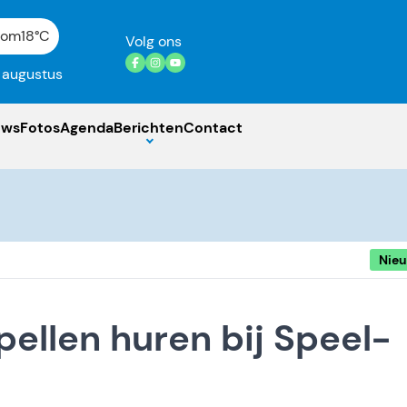
gom
18°C
Volg ons
7 augustus
uws
Fotos
Agenda
Berichten
Contact
Nie
ellen huren bij Speel-