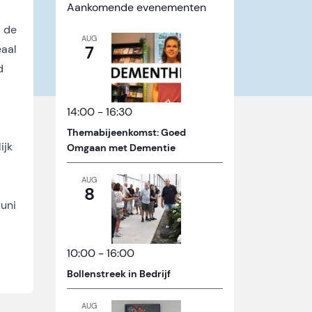
Aankomende evenementen
s de
AUG
eaal
7
d
14:00
-
16:30
Themabijeenkomst: Goed
ijk
Omgaan met Dementie
AUG
8
juni
10:00
-
16:00
Bollenstreek in Bedrijf
AUG