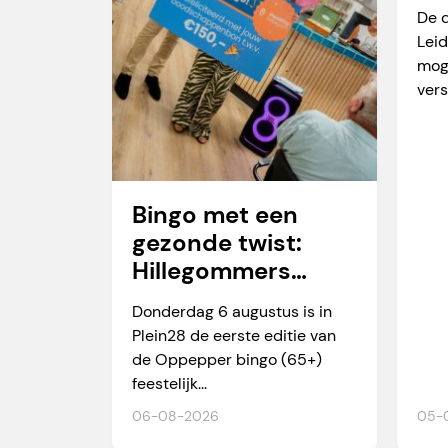
va
De 
Leid
mog
vers
Bingo met een
gezonde twist:
Hillegommers
winnen meer dan
Donderdag 6 augustus is in
alleen een prijs
Plein28 de eerste editie van
de Oppepper bingo (65+)
feestelijk...
06-08-2026
05-