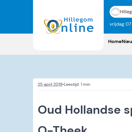
Hille
vrijdag 0
Home
Nie
25 april 2019
•
Oud Hollandse sp
O-Theek