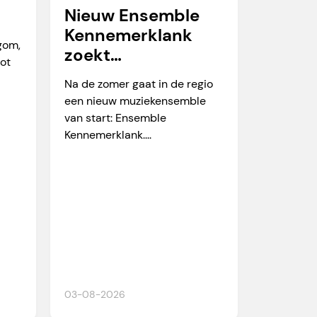
Nieuw Ensemble
Kennemerklank
egom,
zoekt
tot
amateurmuzikante
Na de zomer gaat in de regio
n
een nieuw muziekensemble
van start: Ensemble
Kennemerklank....
03-08-2026