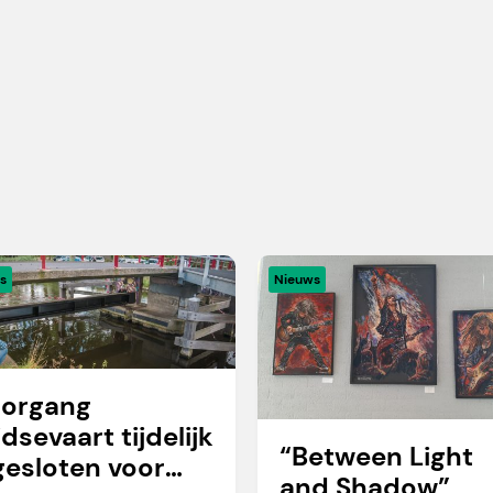
s
Nieuws
organg
idsevaart tijdelijk
“Between Light
gesloten voor
and Shadow”,