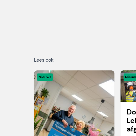
Lees ook:
Nieuws
Nieuw
Do
Le
af