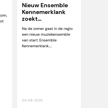
Nieuw Ensemble
Kennemerklank
egom,
zoekt
tot
amateurmuzikante
Na de zomer gaat in de regio
n
een nieuw muziekensemble
van start: Ensemble
Kennemerklank....
03-08-2026