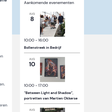
mene
Aankomende evenementen
AUG
8
10:00
-
16:00
Bollenstreek in Bedrijf
en
AUG
10
en.
10:00
-
17:00
“Between Light and Shadow”,
portretten van Martien Okkerse
eren
AUG