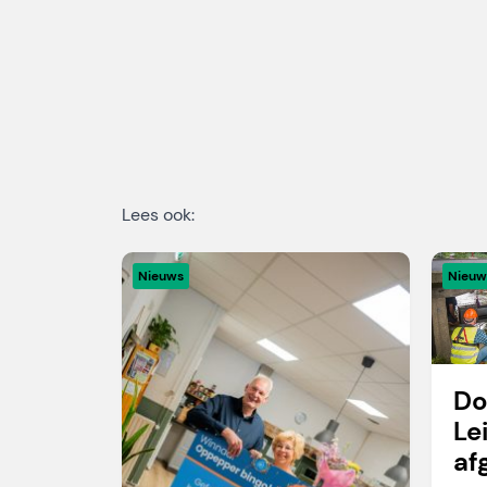
Lees ook:
Nieuws
Nieuw
Do
Le
af