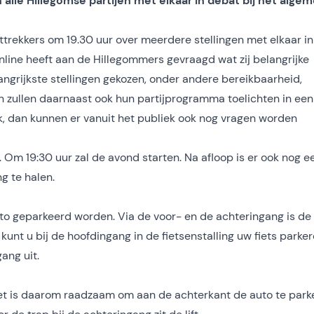
lle Hillegomse partijen met elkaar in debat bij het alge
jsttrekkers om 19.30 uur over meerdere stellingen met elkaar in
nline heeft aan de Hillegommers gevraagd wat zij belangrijke
langrijkste stellingen gekozen, onder andere bereikbaarheid,
 zullen daarnaast ook hun partijprogramma toelichten in een
ijk, dan kunnen er vanuit het publiek ook nog vragen worden
r. Om 19:30 uur zal de avond starten. Na afloop is er ook nog e
ng te halen.
to geparkeerd worden. Via de voor- en de achteringang is de
kunt u bij de hoofdingang in de fietsenstalling uw fiets parker
ang uit.
 Het is daarom raadzaam om aan de achterkant de auto te park