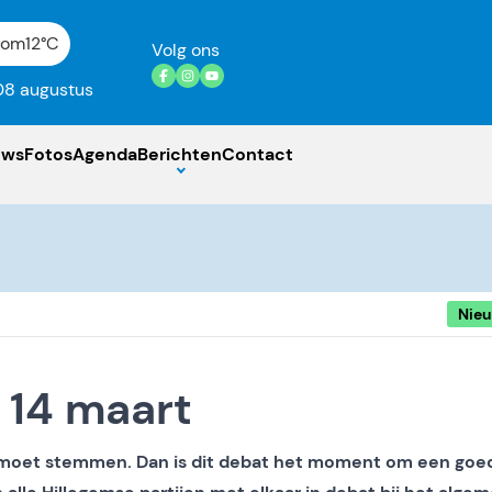
gom
12°C
Volg ons
08 augustus
uws
Fotos
Agenda
Berichten
Contact
Nie
 14 maart
je moet stemmen. Dan is dit debat het moment om een goe