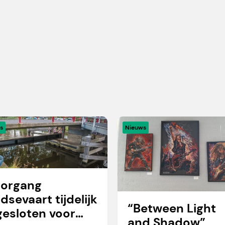
s
Nieuws
organg
idsevaart tijdelijk
“Between Light
gesloten voor
and Shadow”,