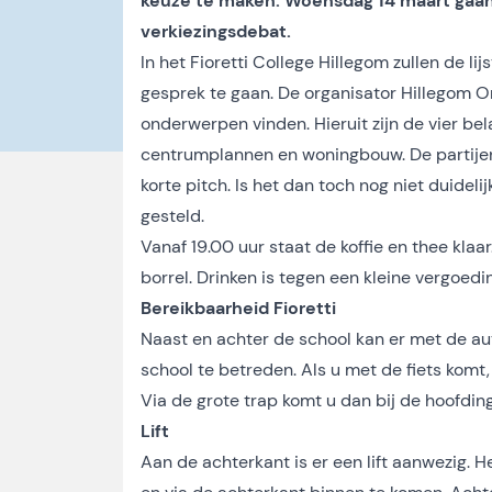
keuze te maken. Woensdag 14 maart gaan a
verkiezingsdebat.
In het Fioretti College Hillegom zullen de li
gesprek te gaan. De organisator Hillegom O
onderwerpen vinden. Hieruit zijn de vier be
centrumplannen en woningbouw. De partijen
korte pitch. Is het dan toch nog niet duidel
gesteld.
Vanaf 19.00 uur staat de koffie en thee klaa
borrel. Drinken is tegen een kleine vergoedi
Bereikbaarheid Fioretti
Naast en achter de school kan er met de au
school te betreden. Als u met de fiets komt, 
Via de grote trap komt u dan bij de hoofding
Lift
Aan de achterkant is er een lift aanwezig.