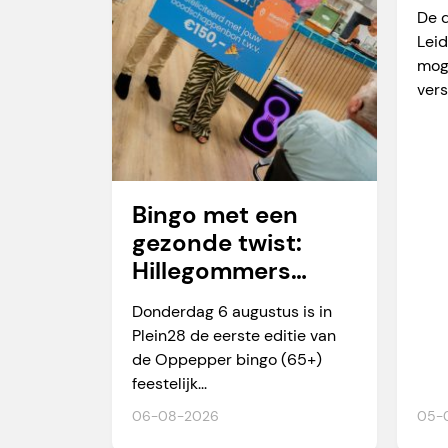
va
De 
Leid
mog
vers
Bingo met een
gezonde twist:
Hillegommers
winnen meer dan
Donderdag 6 augustus is in
alleen een prijs
Plein28 de eerste editie van
de Oppepper bingo (65+)
feestelijk...
06-08-2026
05-