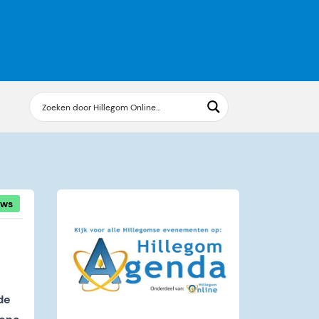
uws
de