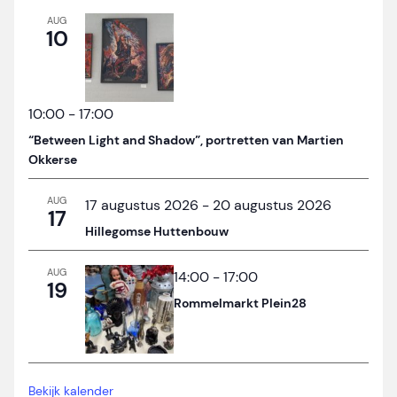
AUG
10
10:00
-
17:00
“Between Light and Shadow”, portretten van Martien
Okkerse
AUG
17 augustus 2026
-
20 augustus 2026
17
Hillegomse Huttenbouw
AUG
14:00
-
17:00
19
Rommelmarkt Plein28
Bekijk kalender