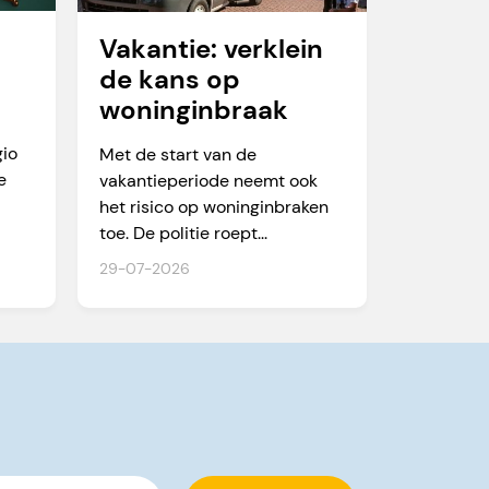
Vakantie: verklein
de kans op
woninginbraak
te
gio
Met de start van de
e
vakantieperiode neemt ook
het risico op woninginbraken
toe. De politie roept...
29-07-2026