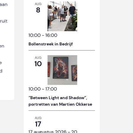
 aan
AUG
8
ruit
10:00
-
16:00
Bollenstreek in Bedrijf
en
AUG
10
e
nd
10:00
-
17:00
“Between Light and Shadow”,
portretten van Martien Okkerse
AUG
17
17 augustus 2026
-
20