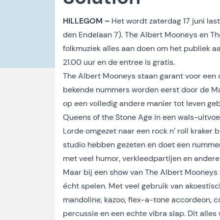
HILLEGOM –
Het wordt zaterdag 17 juni last
den Endelaan 7). The Albert Mooneys en Th
folkmuziek alles aan doen om het publiek aa
21.00 uur en de entree is gratis.
The Albert Mooneys staan garant voor een 
bekende nummers worden eerst door de Moo
op een volledig andere manier tot leven ge
Queens of the Stone Age in een wals-uitvo
Lorde omgezet naar een rock n’ roll kraker bi
studio hebben gezeten en doet een nummer 
met veel humor, verkleedpartijen en andere
Maar bij een show van The Albert Mooneys d
écht spelen. Met veel gebruik van akoestisch
mandoline, kazoo, flex-a-tone accordeon, c
percussie en een echte vibra slap. Dit all