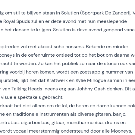
ig om stil te blijven staan in Solution (Sportpark De Zanderij, 
e Royal Spuds zullen er deze avond met hun meeslepende
n het dansen te krijgen. Solution is deze avond geopend vana
optreden vol met akoestische nonsens. Bekende en minder
neys in de oefenruimte ontleed tot op het bot om daarna w
bracht te worden. Zo kan het publiek zomaar de
stonerrock va
ering voorbij horen komen, wordt een zoetsappig nummer van
j uitstek, lijkt het dat Kraftwerk en Kylie Minogue samen in ee
van Talking Heads ineens erg aan Johhny Cash denken. Dit a
 visuele spektakels gebracht.
raait het niet alleen om de lol, de heren en dame kunnen oo
e en traditionele instrumenten als diverse gitaren, banjo,
ontrabas, cigarbox bas, gitaar, mondharmonica, drums en
es wordt vocaal meerstemmig ondersteund door alle Mooneys.