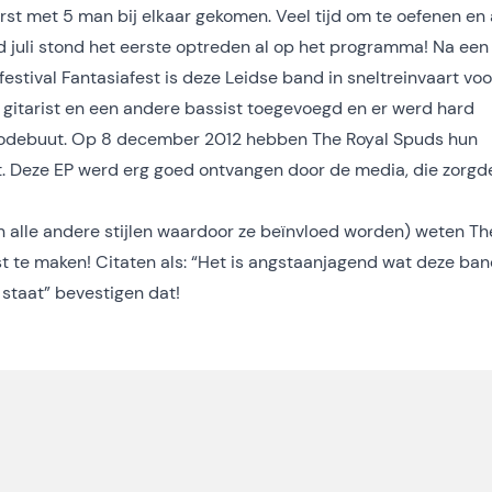
erst met 5 man bij elkaar gekomen. Veel tijd om te oefenen en
d juli stond het eerste optreden al op het programma! Na een
tival Fantasiafest is deze Leidse band in sneltreinvaart voo
gitarist en een andere bassist toegevoegd en er werd hard
diodebuut. Op 8 december 2012 hebben The Royal Spuds hun
t. Deze EP werd erg goed ontvangen door de media, die zorgd
n alle andere stijlen waardoor ze beïnvloed worden) weten Th
t te maken! Citaten als: “Het is angstaanjagend wat deze ba
 staat” bevestigen dat!