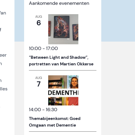
Aankomende evenementen
Van
AUG
6
f
10:00
-
17:00
eer
“Between Light and Shadow”,
n
portretten van Martien Okkerse
AUG
n
7
lles
k
14:00
-
16:30
Themabijeenkomst: Goed
Omgaan met Dementie