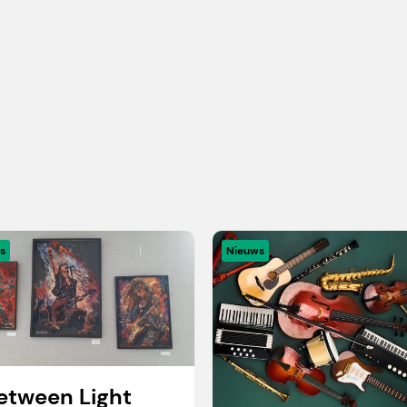
s
Nieuws
etween Light