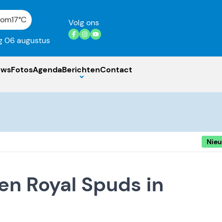
gom
17°C
Volg ons
 06 augustus
uws
Fotos
Agenda
Berichten
Contact
Nie
en Royal Spuds in