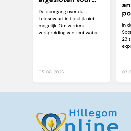
an
vaarverkeer
De doorgang over de
po
Leidsevaart is tijdelijk niet
Ma
In d
mogelijk. Om verdere
Spor
verspreiding van zout water...
23 
expo
05-08-2026
03-