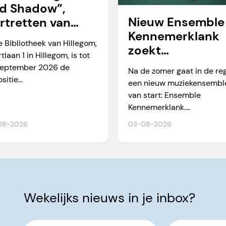
d Shadow”,
Nieuw Ensemble
rtretten van
Kennemerklank
rtien Okkerse
e Bibliotheek van Hillegom,
zoekt
tlaan 1 in Hillegom, is tot
amateurmuzikan
september 2026 de
Na de zomer gaat in de re
n
sitie...
een nieuw muziekensembl
van start: Ensemble
Kennemerklank....
08-2026
03-08-2026
Wekelijks nieuws in je inbox?