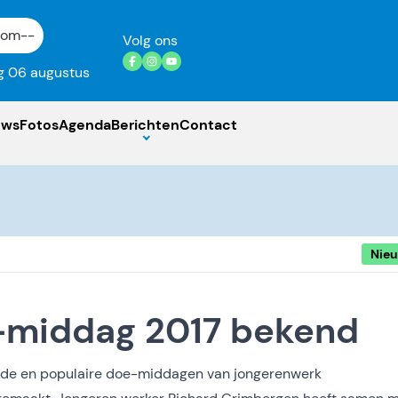
gom
--
Volg ons
 06 augustus
uws
Fotos
Agenda
Berichten
Contact
Nie
middag 2017 bekend
de en populaire doe-middagen van jongerenwerk