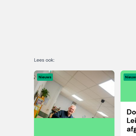
Lees ook:
Nieuws
Nieuw
Do
Le
af