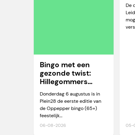
va
De 
Leid
mog
vers
Bingo met een
gezonde twist:
Hillegommers
winnen meer dan
Donderdag 6 augustus is in
alleen een prijs
Plein28 de eerste editie van
de Oppepper bingo (65+)
feestelijk...
06-08-2026
05-