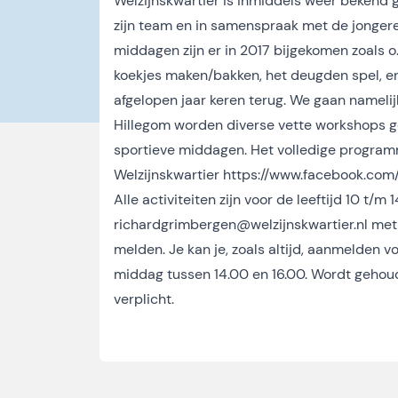
Welzijnskwartier is inmiddels weer bekend
zijn team en in samenspraak met de jonger
middagen zijn er in 2017 bijgekomen zoals 
koekjes maken/bakken, het deugden spel, e
afgelopen jaar keren terug. We gaan namelij
Hillegom worden diverse vette workshops g
sportieve middagen. Het volledige program
Welzijnskwartier
https://www.facebook.com
Alle activiteiten zijn voor de leeftijd 10 t/
richardgrimbergen@welzijnskwartier.nl
met 
melden. Je kan je, zoals altijd, aanmelden
middag tussen 14.00 en 16.00. Wordt gehoude
verplicht.