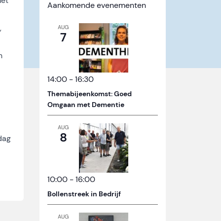
met
Aankomende evenementen
,
AUG
7
n
14:00
-
16:30
Themabijeenkomst: Goed
Omgaan met Dementie
AUG
8
dag
10:00
-
16:00
Bollenstreek in Bedrijf
AUG