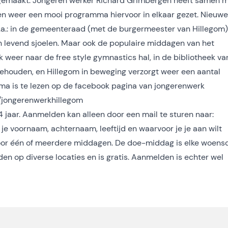
 gemaakt. Jongeren werker Richard Grimbergen heeft samen 
en weer een mooi programma hiervoor in elkaar gezet. Nieuwe
o.a.: in de gemeenteraad (met de burgermeester van Hillegom)
n levend sjoelen. Maar ook de populaire middagen van het
k weer naar de free style gymnastics hal, in de bibliotheek va
ehouden, en Hillegom in beweging verzorgt weer een aantal
ma is te lezen op de facebook pagina van jongerenwerk
/jongerenwerkhillegom
m 14 jaar. Aanmelden kan alleen door een mail te sturen naar:
je voornaam, achternaam, leeftijd en waarvoor je je aan wilt
 voor één of meerdere middagen. De doe-middag is elke woens
n op diverse locaties en is gratis. Aanmelden is echter wel