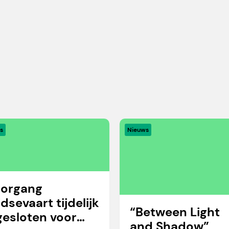
s
Nieuws
organg
idsevaart tijdelijk
“Between Light
gesloten voor
and Shadow”,