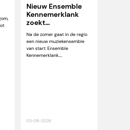
Nieuw Ensemble
Kennemerklank
egom,
zoekt
tot
amateurmuzikante
Na de zomer gaat in de regio
n
een nieuw muziekensemble
van start: Ensemble
Kennemerklank....
03-08-2026