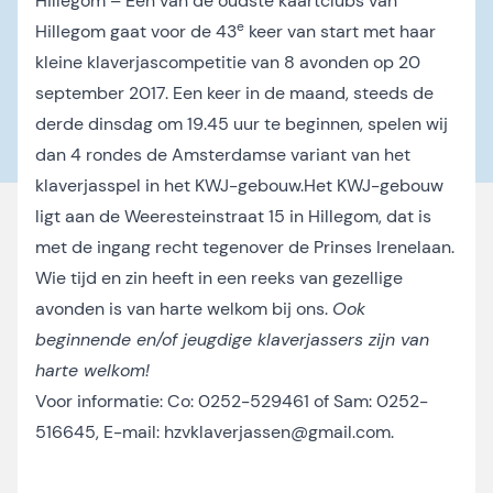
Hillegom – Een van de oudste kaartclubs van
e
Hillegom gaat voor de 43
keer van start met haar
kleine klaverjascompetitie van 8 avonden op 20
september 2017. Een keer in de maand, steeds de
derde dinsdag om 19.45 uur te beginnen, spelen wij
dan 4 rondes de Amsterdamse variant van het
klaverjasspel in het KWJ-gebouw.Het KWJ-gebouw
ligt aan de Weeresteinstraat 15 in Hillegom, dat is
met de ingang recht tegenover de Prinses Irenelaan.
Wie tijd en zin heeft in een reeks van gezellige
avonden is van harte welkom bij ons.
Ook
beginnende en/of jeugdige klaverjassers zijn van
harte welkom!
Voor informatie: Co: 0252-529461 of Sam: 0252-
516645, E-mail:
hzvklaverjassen@gmail.com
.