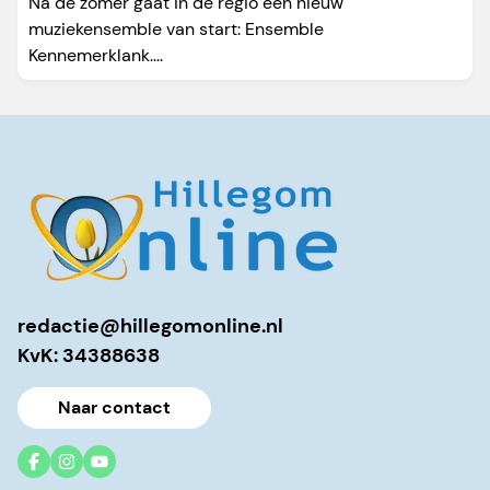
Na de zomer gaat in de regio een nieuw
muziekensemble van start: Ensemble
Kennemerklank....
redactie@hillegomonline.nl
KvK: 34388638
Naar contact