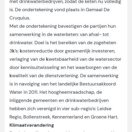
met drinkwaterbedrijven, zodat de keten nu volledig
is. De ondertekening vond plaats in Gemaal De
Cruquius.
Met de ondertekening bevestigen de partijen hun
samenwerking in de waterketen: van afval- tot
drinkwater. Doel is het bereiken van de zogeheten
3
k
’s:
k
ostenreductie door gezamenlijk investeren,
verlaging van de
k
wetsbaarheid van de watersector
door kennisuitwisseling en het waarborgen van de
k
waliteit van de dienstverlening. De samenwerking
is in navolging van het landelijke
Bestuursakkoord
Water
in 2011. Het hoogheemraadschap, de
inliggende gemeenten en drinkwaterbedrijven
hebben zich verenigd in vier sub-regio’s: Leidse
Regio, Bollenstreek, Kennemerland en Groene Hart.
Klimaatverandering