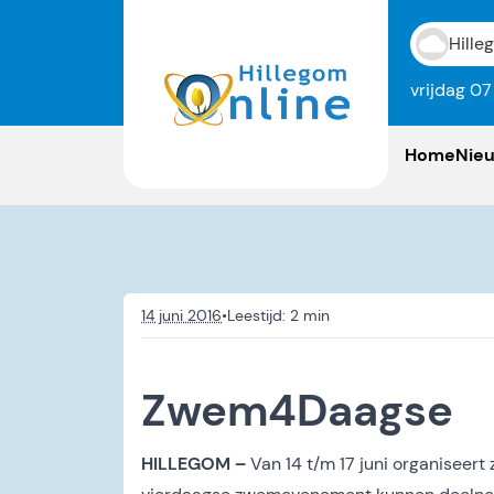
Hille
vrijdag 0
Home
Nie
14 juni 2016
•
Zwem4Daagse
HILLEGOM –
Van 14 t/m 17 juni organisee