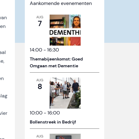
Aankomende evenementen
van
AUG
7
een
14:00
-
16:30
aal
Themabijeenkomst: Goed
e,
Omgaan met Dementie
en
AUG
8
slag
10:00
-
16:00
vier
Bollenstreek in Bedrijf
AUG