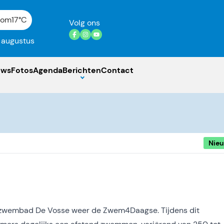
gom
17°C
Volg ons
7 augustus
uws
Fotos
Agenda
Berichten
Contact
Nie
rt zwembad De Vosse weer de Zwem4Daagse. Tijdens dit