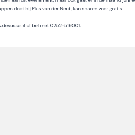
nden aan dit evenement, maar ook gaat er in de maand juni e
ppen doet bij Plus van der Neut, kan sparen voor gratis
.devosse.nl
of bel met 0252-519001.