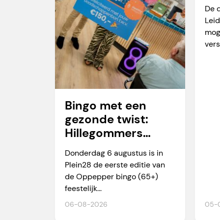
va
De 
Leid
mog
vers
Bingo met een
gezonde twist:
Hillegommers
winnen meer dan
Donderdag 6 augustus is in
alleen een prijs
Plein28 de eerste editie van
de Oppepper bingo (65+)
feestelijk...
06-08-2026
05-