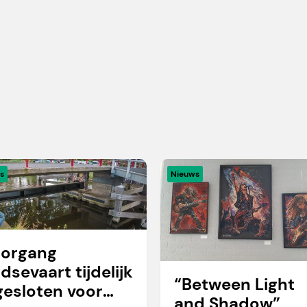
s
Nieuws
organg
idsevaart tijdelijk
“Between Light
gesloten voor
and Shadow”,