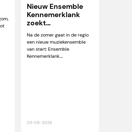
Nieuw Ensemble
Kennemerklank
egom,
zoekt
tot
amateurmuzikante
Na de zomer gaat in de regio
n
een nieuw muziekensemble
van start: Ensemble
Kennemerklank....
03-08-2026