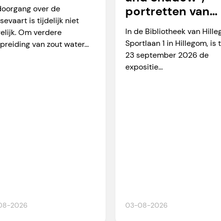
arverkeer
doorgang over de
portretten van
sevaart is tijdelijk niet
Martien Okkerse
In de Bibliotheek van Hill
elijk. Om verdere
Sportlaan 1 in Hillegom, is 
preiding van zout water...
23 september 2026 de
expositie...
08-2026
03-08-2026