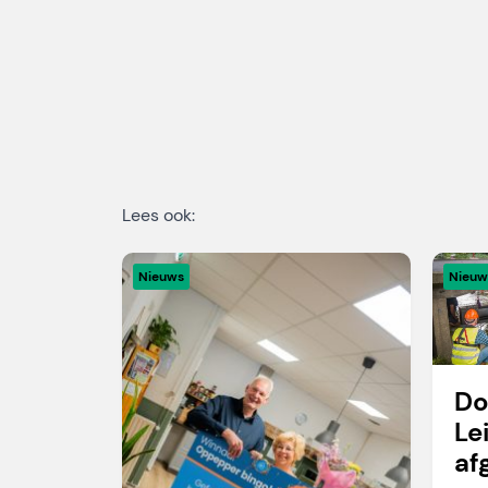
Lees ook:
Nieuws
Nieuw
Do
Le
af