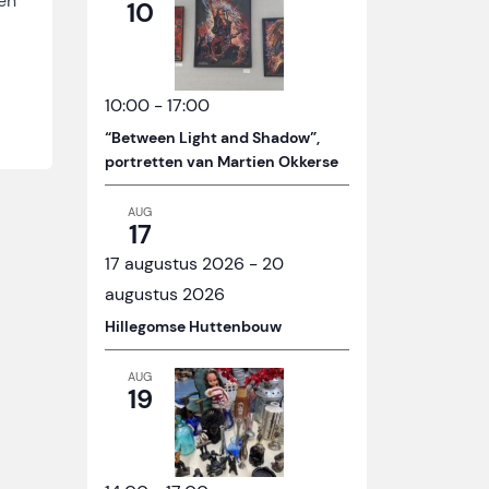
en
10
10:00
-
17:00
“Between Light and Shadow”,
portretten van Martien Okkerse
AUG
17
17 augustus 2026
-
20
augustus 2026
Hillegomse Huttenbouw
AUG
19