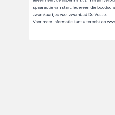
alleen heeft de supermarkt zijn naam verbo
spaaractie van start. Iedereen die boodscha
zwemkaartjes voor zwembad De Vosse.
Voor meer informatie kunt u terecht op
www