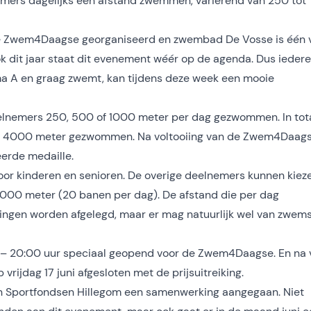
ers dagelijks een afstand zwemmen, variërend van 250 tot
de Zwem4Daagse georganiseerd en zwembad De Vosse is één 
k dit jaar staat dit evenement wéér op de agenda. Dus ieder
ma A en graag zwemt, kan tijdens deze week een mooie
elnemers 250, 500 of 1000 meter per dag gezwommen. In tot
fs 4000 meter gezwommen. Na voltooiing van de Zwem4Daags
erde medaille.
voor kinderen en senioren. De overige deelnemers kunnen kiez
1000 meter (20 banen per dag). De afstand die per dag
gen worden afgelegd, maar er mag natuurlijk wel van zwem
0 – 20:00 uur speciaal geopend voor de Zwem4Daagse. En na 
ijdag 17 juni afgesloten met de prijsuitreiking.
 en Sportfondsen Hillegom een samenwerking aangegaan. Niet