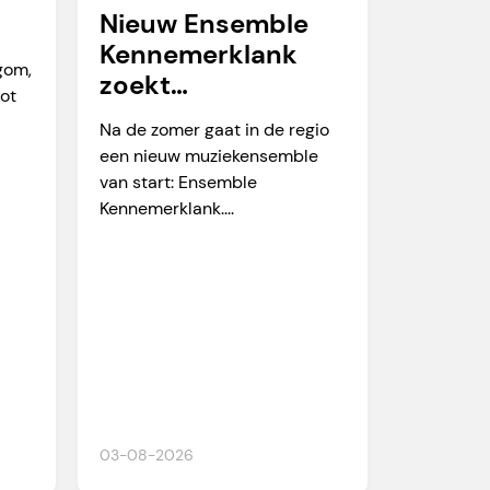
Nieuw Ensemble
Kennemerklank
egom,
zoekt
tot
amateurmuzikante
Na de zomer gaat in de regio
n
een nieuw muziekensemble
van start: Ensemble
Kennemerklank....
03-08-2026