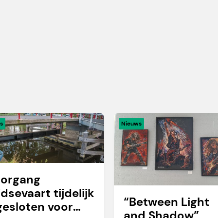
s
Nieuws
organg
idsevaart tijdelijk
“Between Light
gesloten voor
and Shadow”,