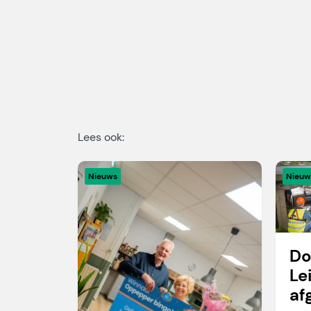
Lees ook:
Nieuws
Nieuw
Do
Le
af