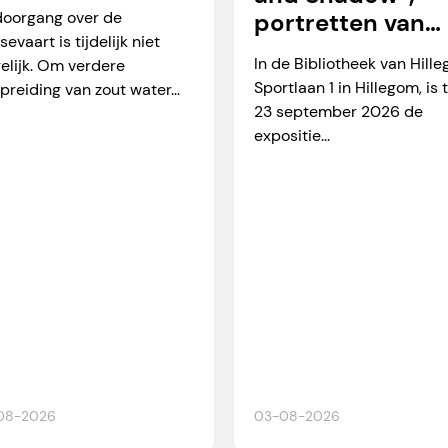
arverkeer
doorgang over de
portretten van
sevaart is tijdelijk niet
Martien Okkerse
In de Bibliotheek van Hill
elijk. Om verdere
Sportlaan 1 in Hillegom, is 
preiding van zout water...
23 september 2026 de
expositie...
08-2026
03-08-2026