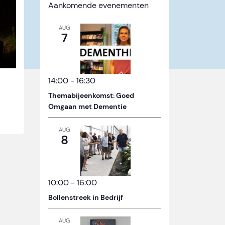
Aankomende evenementen
AUG
7
14:00
-
16:30
Themabijeenkomst: Goed
Omgaan met Dementie
AUG
8
10:00
-
16:00
Bollenstreek in Bedrijf
AUG