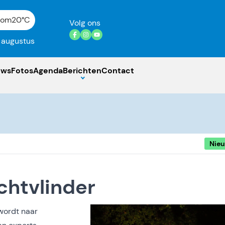
gom
20°C
Volg ons
7 augustus
uws
Fotos
Agenda
Berichten
Contact
Nie
chtvlinder
wordt naar