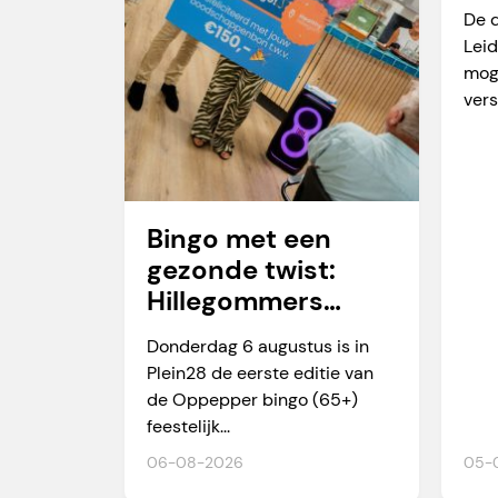
va
De 
Leid
mog
vers
Bingo met een
gezonde twist:
Hillegommers
winnen meer dan
Donderdag 6 augustus is in
alleen een prijs
Plein28 de eerste editie van
de Oppepper bingo (65+)
feestelijk...
06-08-2026
05-