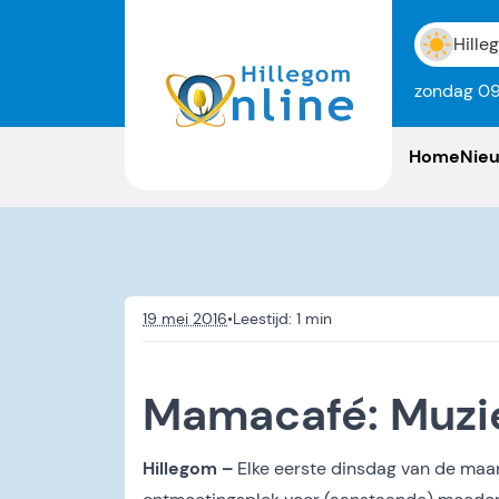
Hille
zondag 09
Home
Nie
19 mei 2016
•
Mamacafé: Muzi
Hillegom –
Elke eerste dinsdag van de maan