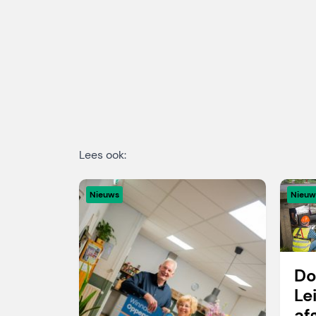
Lees ook:
Nieuws
Nieuw
Do
Le
af