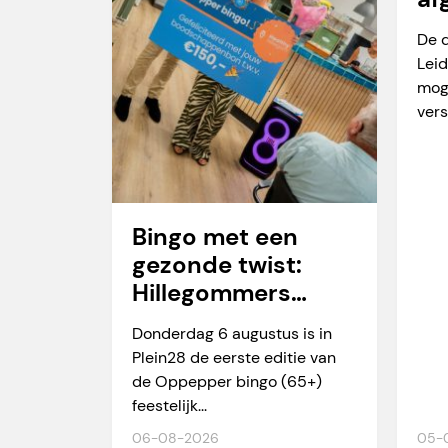
va
De 
Leid
mog
vers
Bingo met een
gezonde twist:
Hillegommers
winnen meer dan
Donderdag 6 augustus is in
alleen een prijs
Plein28 de eerste editie van
de Oppepper bingo (65+)
feestelijk...
06-08-2026
05-