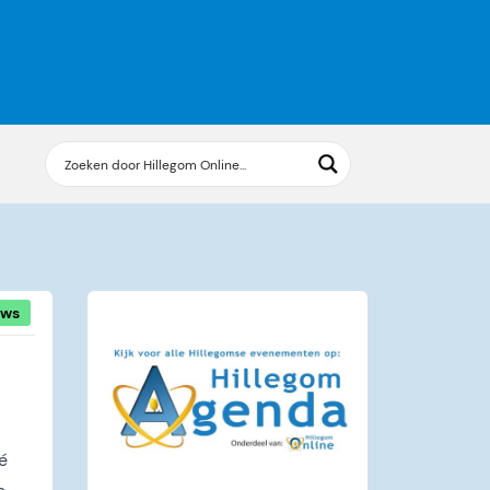
uws
é