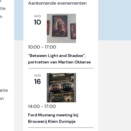
s
Aankomende evenementen
tie
an
AUG
10
10:00
-
17:00
“Between Light and Shadow”,
portretten van Martien Okkerse
AUG
16
atie
en
14:00
-
17:00
Ford Mustang meeting bij
Brouwerij Klein Duimpje