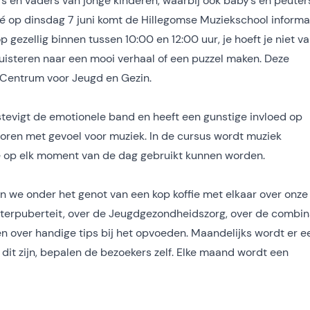
 en vaders van jonge kinderen, waarbij ook baby’s en peuter
é op dinsdag 7 juni komt de Hillegomse Muziekschool informa
gezellig binnen tussen 10:00 en 12:00 uur, je hoeft je niet v
uisteren naar een mooi verhaal of een puzzel maken. Deze
 Centrum voor Jeugd en Gezin.
tevigt de emotionele band en heeft een gunstige invloed op
boren met gevoel voor muziek. In de cursus wordt muziek
 op elk moment van de dag gebruikt kunnen worden.
 we onder het genot van een kop koffie met elkaar over onze
euterpuberteit, over de Jeugdgezondheidszorg, over de combin
n over handige tips bij het opvoeden. Maandelijks wordt er e
 dit zijn, bepalen de bezoekers zelf. Elke maand wordt een