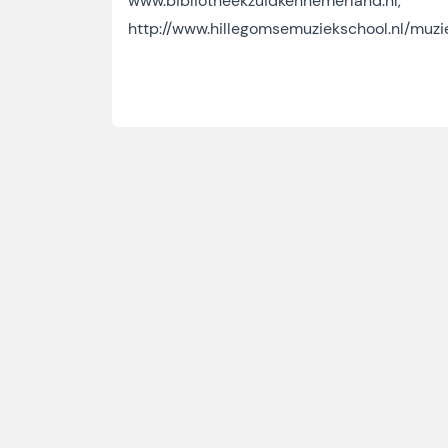
www.bibliotheekzuidkennemerland.nl
,
http://www.hillegomsemuziekschool.nl/muz