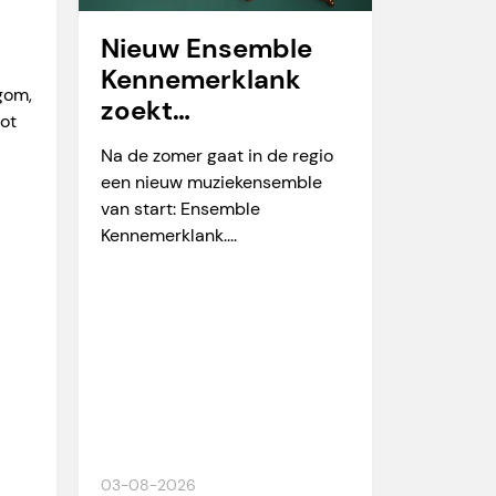
Nieuw Ensemble
Kennemerklank
egom,
zoekt
tot
amateurmuzikante
Na de zomer gaat in de regio
n
een nieuw muziekensemble
van start: Ensemble
Kennemerklank....
03-08-2026