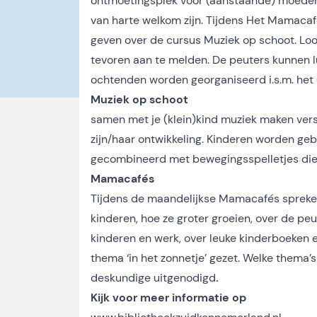
ontmoetingsplek voor (aanstaande) moeders
van harte welkom zijn. Tijdens Het Mamacaf
geven over de cursus Muziek op schoot. Loop 
tevoren aan te melden. De peuters kunnen l
ochtenden worden georganiseerd i.s.m. het
Muziek op schoot
samen met je (klein)kind muziek maken vers
zijn/haar ontwikkeling. Kinderen worden ge
gecombineerd met bewegingsspelletjes die
Mamacafés
Tijdens de maandelijkse Mamacafés spreken
kinderen, hoe ze groter groeien, over de p
kinderen en werk, over leuke kinderboeken e
thema ‘in het zonnetje’ gezet. Welke thema’s
deskundige uitgenodigd
.
Kijk voor meer informatie op