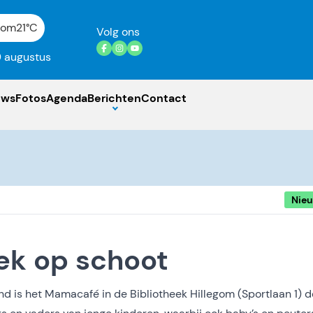
gom
21°C
Volg ons
 augustus
uws
Fotos
Agenda
Berichten
Contact
Nie
ek op schoot
d is het Mamacafé in de Bibliotheek Hillegom (Sportlaan 1) d