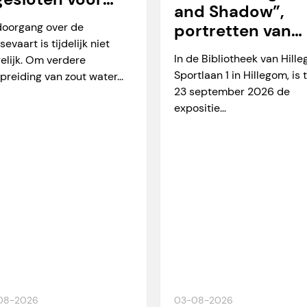
and Shadow”,
arverkeer
doorgang over de
portretten van
sevaart is tijdelijk niet
Martien Okkerse
In de Bibliotheek van Hill
elijk. Om verdere
Sportlaan 1 in Hillegom, is 
preiding van zout water...
23 september 2026 de
expositie...
08-2026
03-08-2026