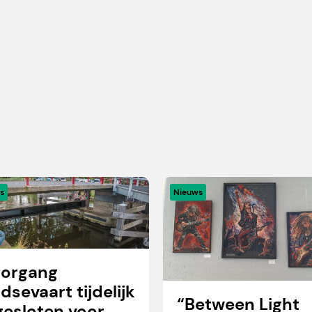
s
Nieuws
organg
idsevaart tijdelijk
“Between Light
gesloten voor