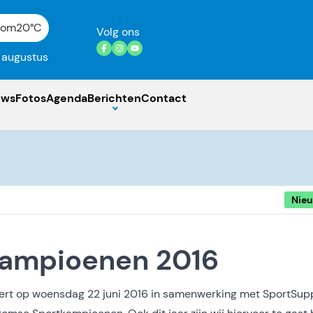
gom
20°C
Volg ons
7 augustus
uws
Fotos
Agenda
Berichten
Contact
Nie
kampioenen 2016
rt op woensdag 22 juni 2016 in samenwerking met SportSup