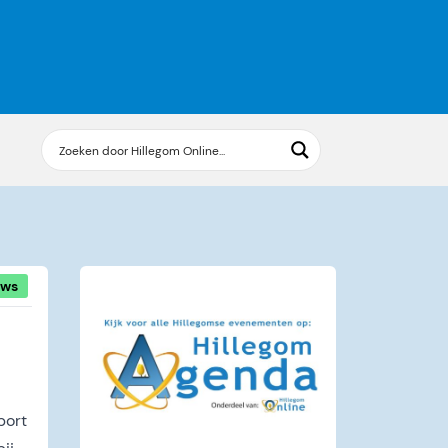
uws
port