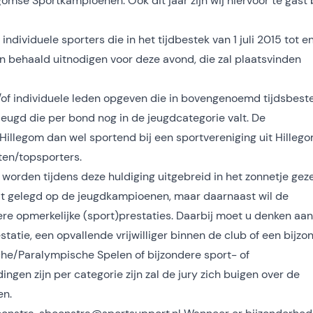
omse Sportkampioenen. Ook dit jaar zijn wij hiervoor te gast b
individuele sporters die in het tijdbestek van 1 juli 2015 tot e
 behaald uitnodigen voor deze avond, die zal plaatsvinden
/of individuele leden opgeven die in bovengenoemd tijdsbest
 jeugd die per bond nog in de jeugdcategorie valt. De
llegom dan wel sportend bij een sportvereniging uit Hilleg
nten/topsporters.
 worden tijdens deze huldiging uitgebreid in het zonnetje geze
dt gelegd op de jeugdkampioenen, maar daarnaast wil de
 opmerkelijke (sport)prestaties. Daarbij moet u denken aan
atie, een opvallende vrijwilliger binnen de club of een bijzo
sche/Paralympische Spelen of bijzondere sport- of
en zijn per categorie zijn zal de jury zich buigen over de
en.