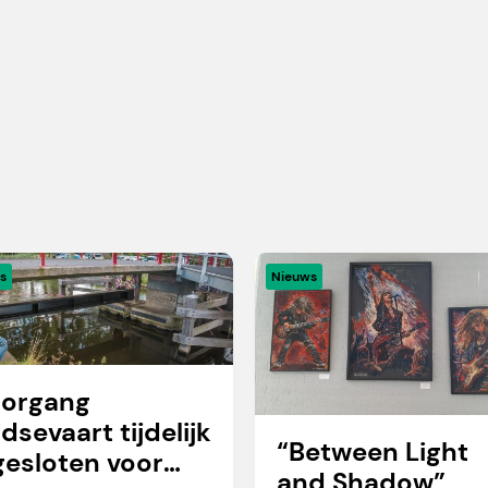
s
Nieuws
organg
idsevaart tijdelijk
“Between Light
gesloten voor
and Shadow”,