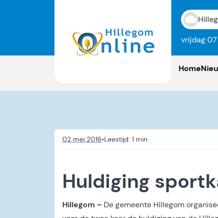
Hille
vrijdag 0
Home
Nie
02 mei 2016
•
Huldiging sport
Hillegom –
De gemeente Hillegom organisee