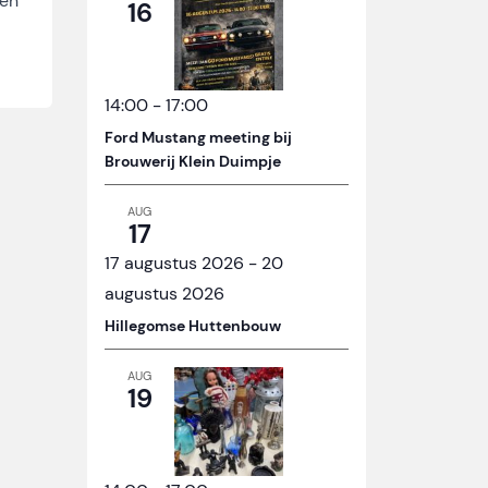
den
16
14:00
-
17:00
Ford Mustang meeting bij
Brouwerij Klein Duimpje
AUG
17
17 augustus 2026
-
20
augustus 2026
Hillegomse Huttenbouw
AUG
19