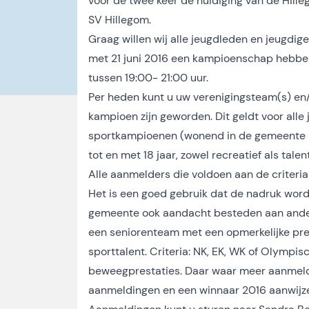
voor de twee keer de huldiging van de Hilleg
SV Hillegom.
Graag willen wij alle jeugdleden en jeugdige 
met 21 juni 2016 een kampioenschap hebben
tussen 19:00- 21:00 uur.
Per heden kunt u uw verenigingsteam(s) en
kampioen zijn geworden. Dit geldt voor alle
sportkampioenen (wonend in de gemeente Hi
tot en met 18 jaar, zowel recreatief als tale
Alle aanmelders die voldoen aan de criteria
Het is een goed gebruik dat de nadruk wor
gemeente ook aandacht besteden aan andere
een seniorenteam met een opmerkelijke prest
sporttalent. Criteria: NK, EK, WK of Olympi
beweegprestaties. Daar waar meer aanmelding
aanmeldingen en een winnaar 2016 aanwijz