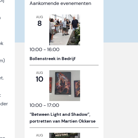
ij
Aankomende evenementen
n
AUG
8
ek
10:00
-
16:00
Bollenstreek in Bedrijf
om)
AUG
10
t.
:
nder
10:00
-
17:00
“Between Light and Shadow”,
portretten van Martien Okkerse
AUG