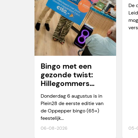
va
De 
Leid
mog
vers
Bingo met een
gezonde twist:
Hillegommers
winnen meer dan
Donderdag 6 augustus is in
alleen een prijs
Plein28 de eerste editie van
de Oppepper bingo (65+)
feestelijk...
06-08-2026
05-