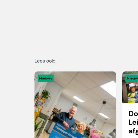
Lees ook:
Nieuws
Nieuw
Do
Le
af