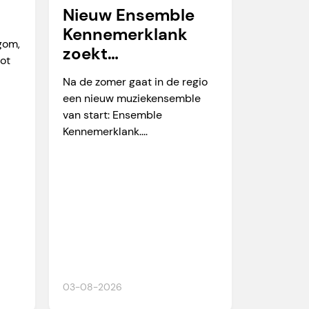
Nieuw Ensemble
Kennemerklank
egom,
zoekt
tot
amateurmuzikante
Na de zomer gaat in de regio
n
een nieuw muziekensemble
van start: Ensemble
Kennemerklank....
03-08-2026