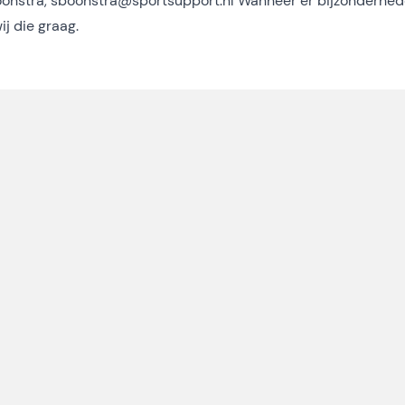
oonstra,
sboonstra@sportsupport.nl
Wanneer er bijzonderhe
ij die graag.