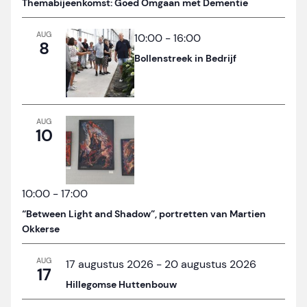
Themabijeenkomst: Goed Omgaan met Dementie
AUG
10:00
-
16:00
8
Bollenstreek in Bedrijf
AUG
10
10:00
-
17:00
“Between Light and Shadow”, portretten van Martien
Okkerse
AUG
17 augustus 2026
-
20 augustus 2026
17
Hillegomse Huttenbouw