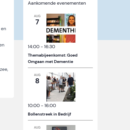
Aankomende evenementen
AUG
7
 en
en
14:00
-
16:30
Themabijeenkomst: Goed
Omgaan met Dementie
zee,
AUG
8
10:00
-
16:00
Bollenstreek in Bedrijf
AUG