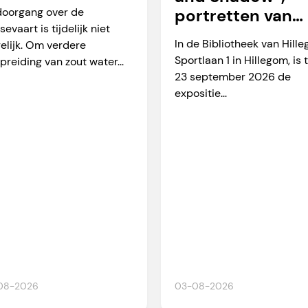
arverkeer
doorgang over de
portretten van
sevaart is tijdelijk niet
Martien Okkerse
In de Bibliotheek van Hill
elijk. Om verdere
Sportlaan 1 in Hillegom, is 
preiding van zout water...
23 september 2026 de
expositie...
08-2026
03-08-2026