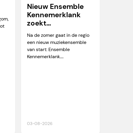
Nieuw Ensemble
Kennemerklank
egom,
zoekt
tot
amateurmuzikante
Na de zomer gaat in de regio
n
een nieuw muziekensemble
van start: Ensemble
Kennemerklank....
03-08-2026