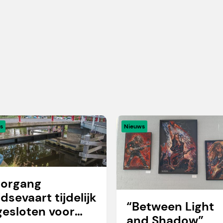
s
Nieuws
organg
idsevaart tijdelijk
“Between Light
gesloten voor
and Shadow”,