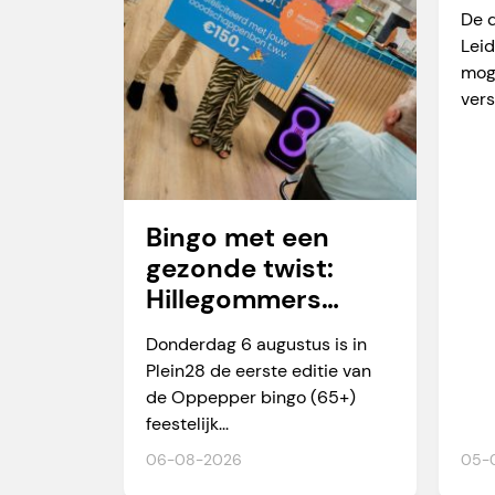
va
De 
Leid
mog
vers
Bingo met een
gezonde twist:
Hillegommers
winnen meer dan
Donderdag 6 augustus is in
alleen een prijs
Plein28 de eerste editie van
de Oppepper bingo (65+)
feestelijk...
06-08-2026
05-