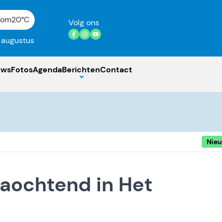
gom
20°C
Volg ons
7 augustus
uws
Fotos
Agenda
Berichten
Contact
Nie
ochtend in Het