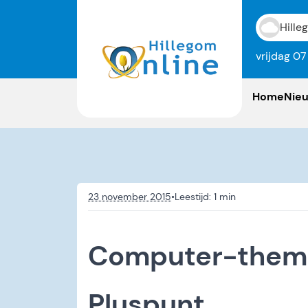
Hille
vrijdag 0
Home
Nie
23 november 2015
•
Computer-thema
Pluspunt