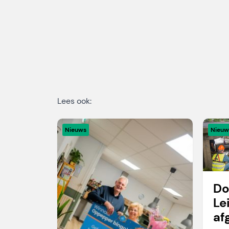
Lees ook:
Nieuws
Nieuw
Do
Le
af