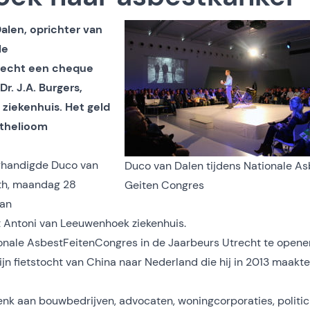
len, oprichter van
le
trecht een cheque
r. J.A. Burgers,
ziekenhuis. Het geld
thelioom
rhandigde Duco van
Duco van Dalen tijdens Nationale As
ath, maandag 28
Geiten Congres
van
et Antoni van Leeuwenhoek ziekenhuis.
ionale AsbestFeitenCongres in de Jaarbeurs Utrecht te opene
n fietstocht van China naar Nederland die hij in 2013 maakte
enk aan bouwbedrijven, advocaten, woningcorporaties, politici