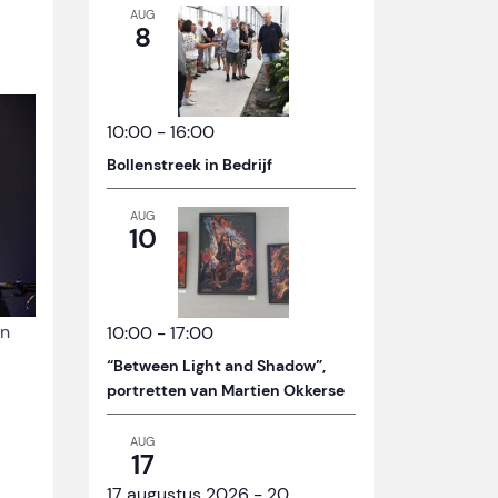
AUG
8
10:00
-
16:00
Bollenstreek in Bedrijf
AUG
10
an
10:00
-
17:00
“Between Light and Shadow”,
portretten van Martien Okkerse
AUG
17
17 augustus 2026
-
20