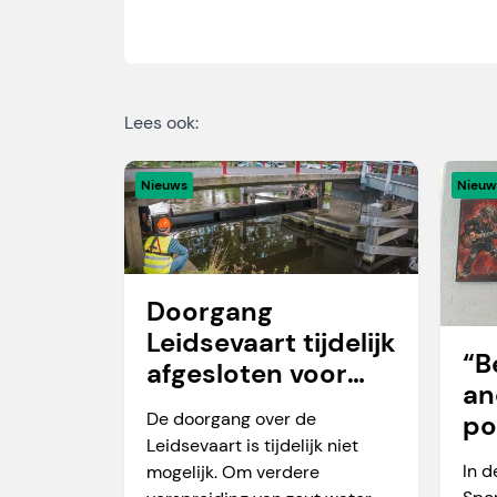
Lees ook:
Nieuws
Nieuw
Doorgang
Leidsevaart tijdelijk
“B
afgesloten voor
an
vaarverkeer
De doorgang over de
po
Leidsevaart is tijdelijk niet
Ma
In d
mogelijk. Om verdere