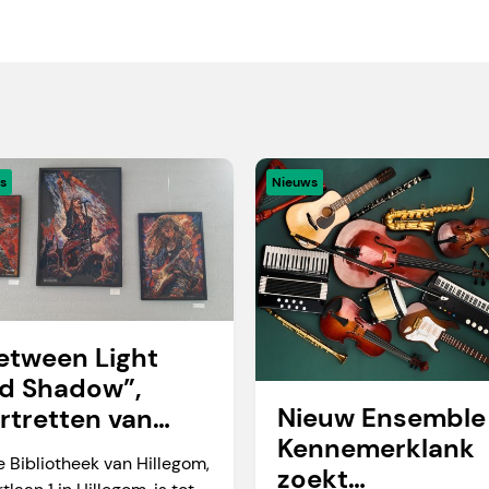
s
Nieuws
etween Light
d Shadow”,
Nieuw Ensemble
rtretten van
Kennemerklank
rtien Okkerse
e Bibliotheek van Hillegom,
zoekt