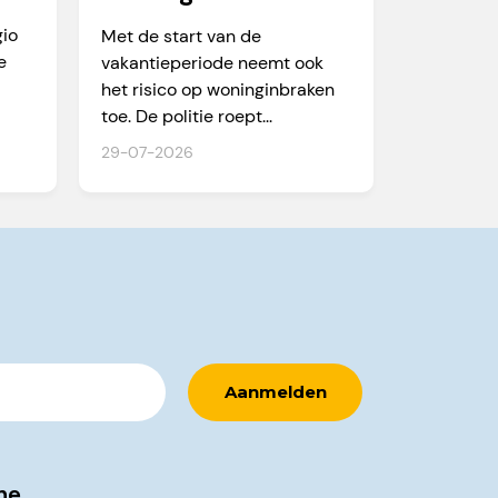
te
gio
Met de start van de
e
vakantieperiode neemt ook
het risico op woninginbraken
toe. De politie roept...
29-07-2026
ne