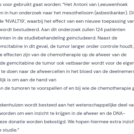
ies voor gebruikt gaat worden: “Het Antoni van Leeuwenhoek
 in hun onderzoek naar het mesothelioom (asbestkanker). Di
 de ‘NVALT19’, waarbij het effect van een nieuwe toepassing va
ordt bestudeerd. Aan dit onderzoek zullen 124 patiënten
ënten in de studiebehandeling geïncludeerd. Naast de
mcitabine in dit geval, de tumor langer onder controle houdt,
e effecten zijn van de chemotherapie op de afweer van de
r de gemcitabine de tumor ook vatbaarder wordt voor de eige
k te doen naar de afweercellen in het bloed van de deelnemers
ijk is om aan de hand van
 de tumoren te voorspellen of en bij wie de chemotherapie 
ekenhuizen wordt besteed aan het wetenschappelijke deel va
 worden om een inzicht te krijgen in de afweer en de DNA-
deze donatie worden bekostigd. We hopen hiermee extra inzich
 studie.”