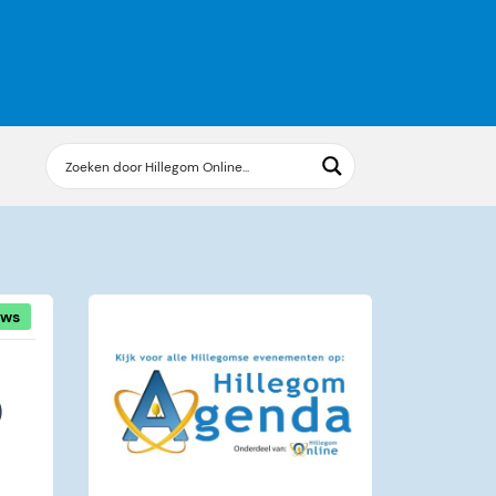
uws
0