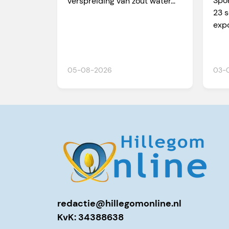
Spor
verspreiding van zout water...
23 
expo
05-08-2026
03-
redactie@hillegomonline.nl
KvK: 34388638