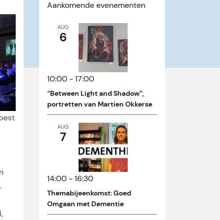
Aankomende evenementen
AUG
6
10:00
-
17:00
“Between Light and Shadow”,
portretten van Martien Okkerse
best
AUG
7
n
14:00
-
16:30
.
Themabijeenkomst: Goed
Omgaan met Dementie
,