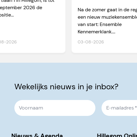
tlaan 1 in Hillegom, is tot
amateurmuzikan
september 2026 de
Na de zomer gaat in de re
n
sitie...
een nieuw muziekensembl
van start: Ensemble
Kennemerklank....
08-2026
03-08-2026
Wekelijks nieuws in je inbox?
Nieuws & Agenda
Hillegom Onli