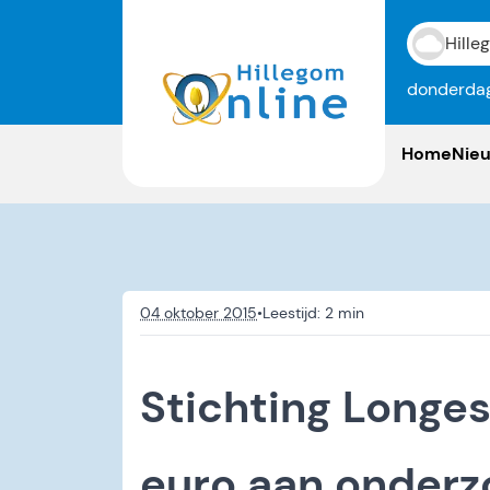
Hille
donderdag
Home
Nie
04 oktober 2015
•
Stichting Longes
euro aan onderz