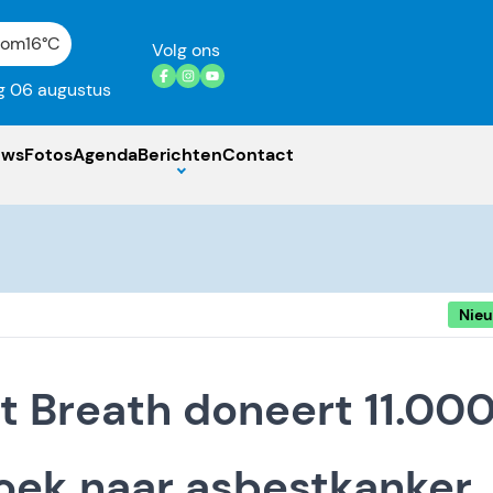
gom
16°C
Volg ons
 06 augustus
uws
Fotos
Agenda
Berichten
Contact
Nie
t Breath doneert 11.00
oek naar asbestkanker