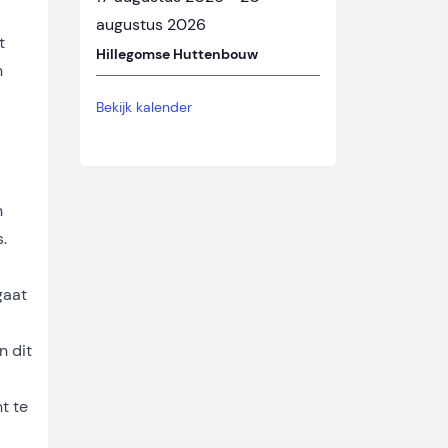
augustus 2026
t
Hillegomse Huttenbouw
n
Bekijk kalender
n
.
gaat
n dit
t te