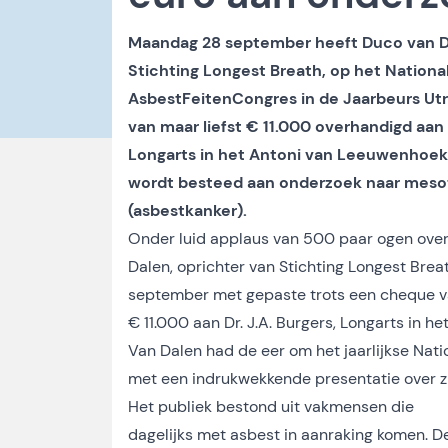
Maandag 28 september heeft Duco van Da
Stichting Longest Breath, op het Nationa
AsbestFeitenCongres in de Jaarbeurs U
van maar liefst € 11.000 overhandigd aan D
Longarts in het Antoni van Leeuwenhoek 
wordt besteed aan onderzoek naar meso
(asbestkanker).
Onder luid applaus van 500 paar ogen ove
Dalen, oprichter van Stichting Longest Bre
september met gepaste trots een cheque 
€ 11.000 aan Dr. J.A. Burgers, Longarts in h
Van Dalen had de eer om het jaarlijkse Nat
met een indrukwekkende presentatie over zij
Het publiek bestond uit vakmensen die
dagelijks met asbest in aanraking komen. D