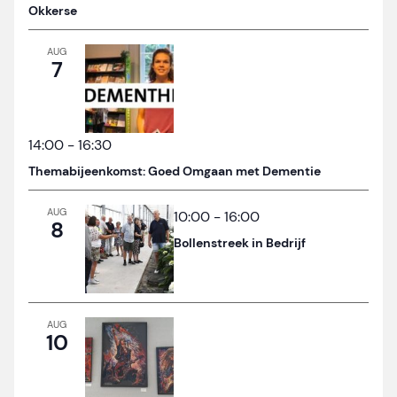
Okkerse
AUG
7
14:00
-
16:30
Themabijeenkomst: Goed Omgaan met Dementie
AUG
10:00
-
16:00
8
Bollenstreek in Bedrijf
AUG
10