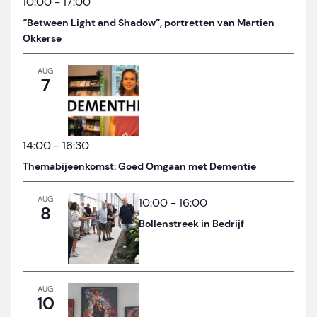
10:00
-
17:00
“Between Light and Shadow”, portretten van Martien
Okkerse
AUG
7
14:00
-
16:30
Themabijeenkomst: Goed Omgaan met Dementie
AUG
10:00
-
16:00
8
Bollenstreek in Bedrijf
AUG
10