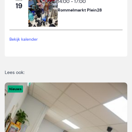
14:00
-
17:00
19
Rommelmarkt Plein28
Bekijk kalender
Lees ook:
Nieuws