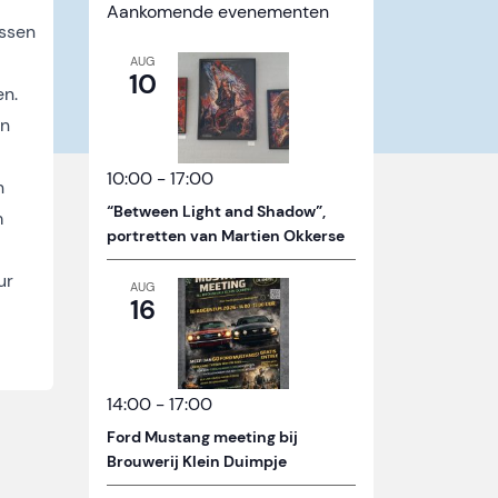
Aankomende evenementen
essen
AUG
10
en.
en
10:00
-
17:00
n
“Between Light and Shadow”,
m
portretten van Martien Okkerse
ur
AUG
16
14:00
-
17:00
Ford Mustang meeting bij
Brouwerij Klein Duimpje