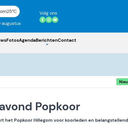
gom
25°C
Volg ons
 augustus
uws
Fotos
Agenda
Berichten
Contact
Nie
eavond Popkoor
 het Popkoor Hillegom voor koorleden en belangstellen