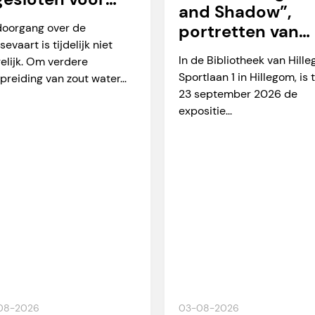
and Shadow”,
arverkeer
doorgang over de
portretten van
sevaart is tijdelijk niet
Martien Okkerse
In de Bibliotheek van Hill
elijk. Om verdere
Sportlaan 1 in Hillegom, is 
preiding van zout water...
23 september 2026 de
expositie...
08-2026
03-08-2026