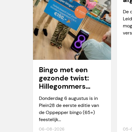
va
De 
Leid
mog
vers
Bingo met een
gezonde twist:
Hillegommers
winnen meer dan
Donderdag 6 augustus is in
alleen een prijs
Plein28 de eerste editie van
de Oppepper bingo (65+)
feestelijk...
06-08-2026
05-