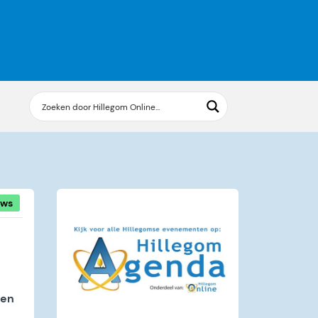
uws
den