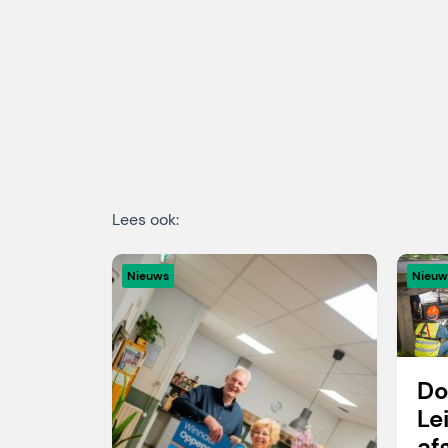
Lees ook:
Nieuws
Nieuw
Do
Le
af