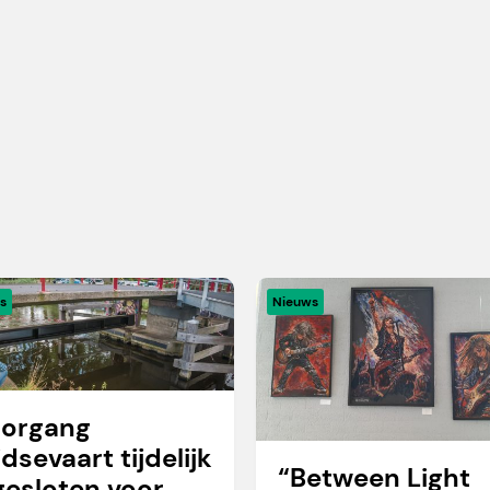
s
Nieuws
organg
idsevaart tijdelijk
“Between Light
gesloten voor