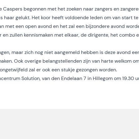
nne Caspers begonnen met het zoeken naar zangers en zanger
t is haar gelukt. Het koor heeft voldoende leden om van start te
n met een open avond en het zal een bijzondere avond word
r en zullen kennismaken met elkaar, de dirigente, het combo 
ingen, maar zich nog niet aangemeld hebben is deze avond ee
maken. Ook overige belangstellenden zijn van harte welkom o
 ongetwijfeld zal er ook een stukje gezongen worden.
entrum Solution, van den Endelaan 7 in Hillegom om 19.30 u