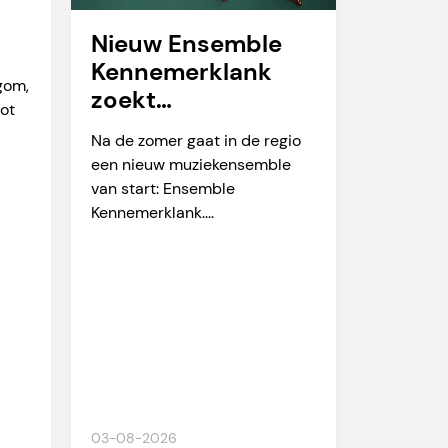
Nieuw Ensemble
Kennemerklank
egom,
zoekt
tot
amateurmuzikante
Na de zomer gaat in de regio
n
een nieuw muziekensemble
van start: Ensemble
Kennemerklank....
03-08-2026