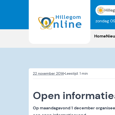
Hille
zondag 09
Home
Nie
22 november 2014
•
Open informati
Op maandagavond 1 december organiseert