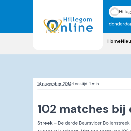
Hille
donderdag
Home
Nie
14 november 2014
•
102 matches bij
Streek
– De derde Beursvloer Bollenstreek 