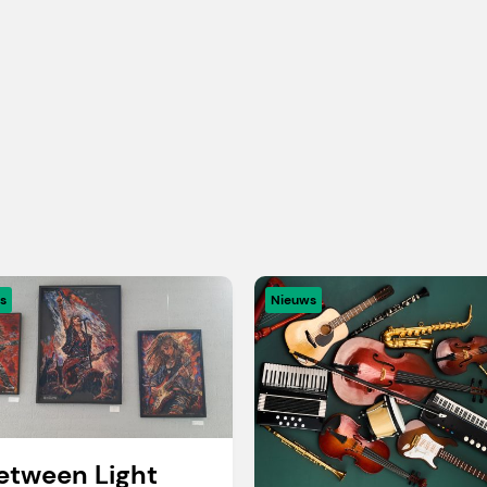
s
Nieuws
etween Light