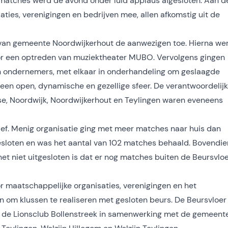
 matches werd de avond onder luid applaus afgesloten. Aan d
ties, verenigingen en bedrijven mee, allen afkomstig uit de
van gemeente Noordwijkerhout de aanwezigen toe. Hierna we
or een optreden van muziektheater MUBO. Vervolgens gingen
en ondernemers, met elkaar in onderhandeling om geslaagde
 een open, dynamische en gezellige sfeer. De verantwoordelij
se, Noordwijk, Noordwijkerhout en Teylingen waren eveneens
ef. Menig organisatie ging met meer matches naar huis dan
sloten en was het aantal van 102 matches behaald. Bovendie
het niet uitgesloten is dat er nog matches buiten de Beursvlo
r maatschappelijke organisaties, verenigingen en het
den om klussen te realiseren met gesloten beurs. De Beursvloer
r de Lionsclub Bollenstreek in samenwerking met de gemeent