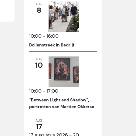
AUG
8
10:00
-
16:00
Bollenstreek in Bedrijf
AUG
10
10:00
-
17:00
“Between Light and Shadow”,
portretten van Martien Okkerse
AUG
17
17 augustus 2026
-
20