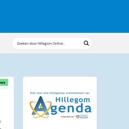
uws
s