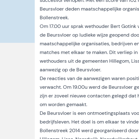
succesvol verlopen. Met een score van 102
Beursvloer deden maatschappelijke organisa
Bollenstreek.
Om 17.00 uur sprak wethouder Bert Gotink 
de Beursvloer op ludieke wijze geopend do
maatschappelijke organisaties, bedrijven 
matches met elkaar te maken. Dit verliep in
wethouders uit de gemeenten Hillegom, Lis
aanwezig op de Beursvloer.
De reacties van de aanwezigen waren positi
verwacht. Om 19.00u werd de Beursvloer ge
zijn er zoveel nieuwe contacten gelegd dat 
om worden gemaakt.
De Beursvloer is een ontmoetingsplaats voo
bedrijfsleven. Het doel is om elkaar te vin
Bollenstreek 2014 werd georganiseerd doo