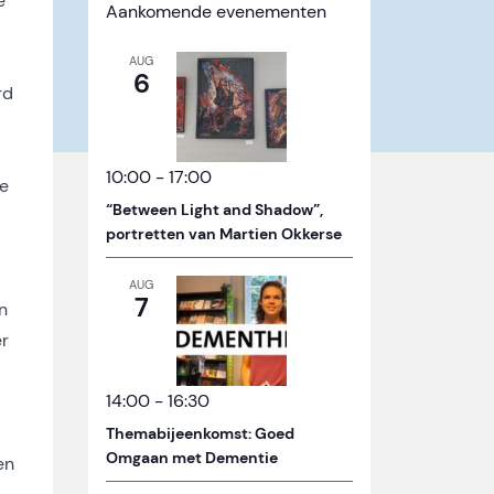
e
Aankomende evenementen
AUG
6
rd
10:00
-
17:00
ke
“Between Light and Shadow”,
portretten van Martien Okkerse
AUG
7
n
er
14:00
-
16:30
Themabijeenkomst: Goed
Omgaan met Dementie
en