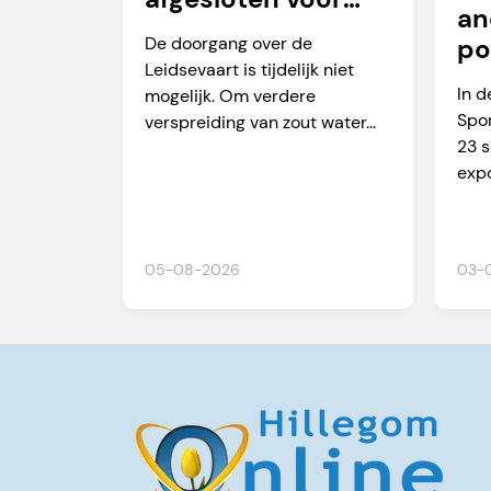
an
vaarverkeer
De doorgang over de
po
Leidsevaart is tijdelijk niet
Ma
In d
mogelijk. Om verdere
Spor
verspreiding van zout water...
23 
expo
05-08-2026
03-