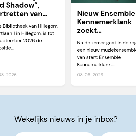
d Shadow”,
Nieuw Ensemble
rtretten van
Kennemerklank
rtien Okkerse
e Bibliotheek van Hillegom,
zoekt
tlaan 1 in Hillegom, is tot
amateurmuzikan
september 2026 de
Na de zomer gaat in de re
n
sitie...
een nieuw muziekensembl
van start: Ensemble
Kennemerklank....
08-2026
03-08-2026
Wekelijks nieuws in je inbox?