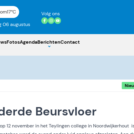
gom
17°C
Volg ons
 06 augustus
uws
Fotos
Agenda
Berichten
Contact
Nie
 derde Beursvloer
op 12 november in het Teylingen college in Noordwijkerhout i