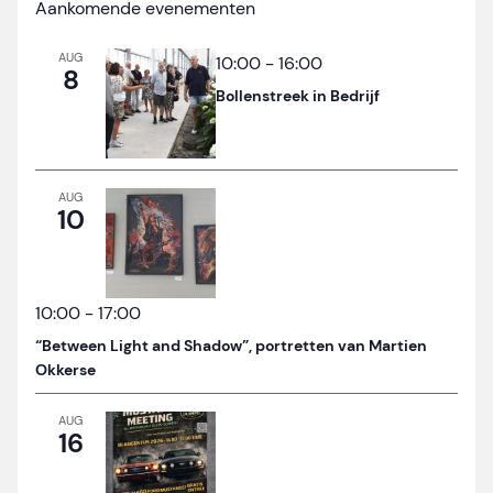
Aankomende evenementen
AUG
10:00
-
16:00
8
Bollenstreek in Bedrijf
AUG
10
10:00
-
17:00
“Between Light and Shadow”, portretten van Martien
Okkerse
AUG
16